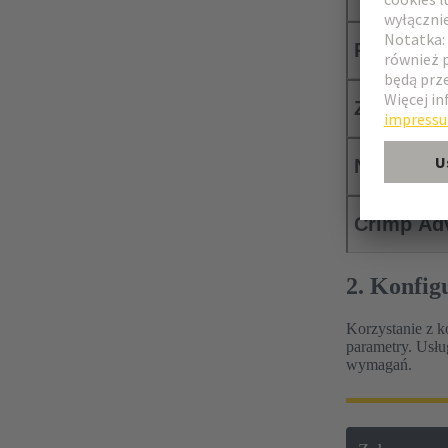
Pasujące 
Zintegrow
Narzędzie
Crimp Ad
2. Konfig
Korzystanie z k
parametry. Usłu
wymagań.