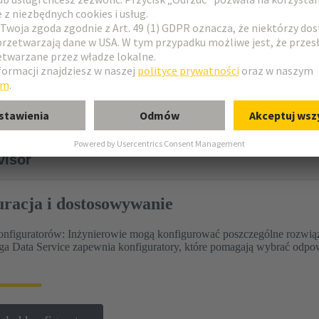
produkty
ana wiedza o produkcie
 do obniżania wartości znamionowych
visor
uracja i dostosowywanie
onfiguratorów: Inżynierowie mogą konfigurować poszczególne rozwiąz
ga Data Service zapewnia konfiguratory, które pomagają wybrać odpo