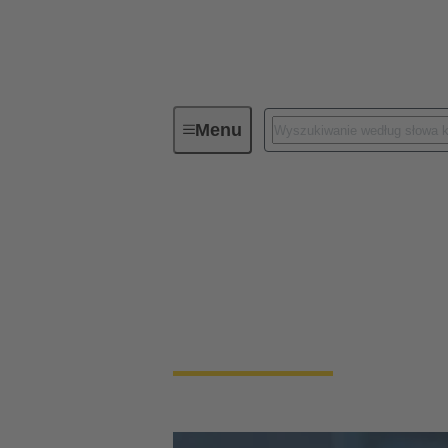
Menu
Dane inżynieryjne & Usługi
Dane inżynieryjne 
W świecie inżynierii złącza są niezbędnym
dostosowanie są kluczowe dla powodzenia p
kilka kluczowych aspektów: