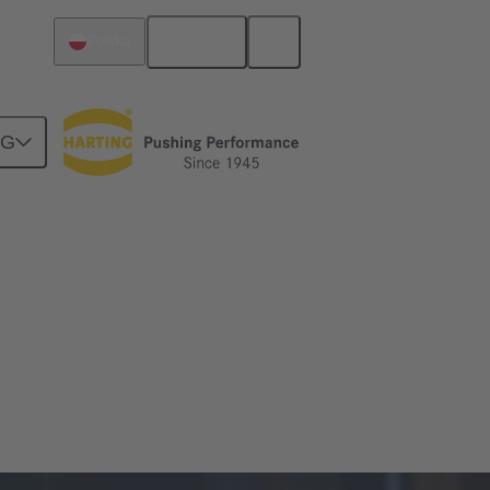
Polski
Polska
NG
 elektronicznych, a ich wybór i
inżynierów pracujących z konektorami. Oto