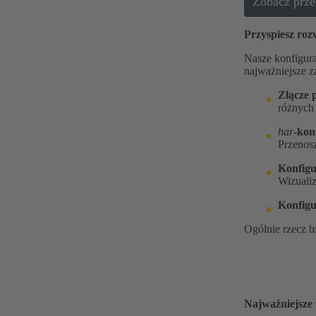
Zobacz prze
Przyspiesz roz
Nasze konfigura
najważniejsze z
Złącze
różnych 
har
-kon
Przenosz
Konfigu
Wizualiz
Konfigu
Ogólnie rzecz b
Najważniejsze