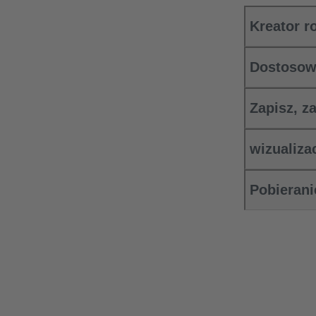
Kreator r
Dostosow
Zapisz, z
wizualiza
Pobierani