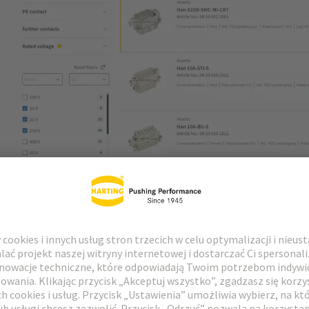
 wydarzenia:
et
ie produktów