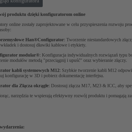
gląd konfiguratora
wój produktu dzięki konfiguratorom online
tory online zostały zaprojektowane w celu przyspieszenia rozwoju pro
asoby:
 przemysłowe Han®Configurator
: Tworzenie niestandardowych złąc
wkładek i dostosuj dławiki kablowe i etykiety.
figurator modular®
: Konfiguracja indywidualnych rozwiązań typu 
enie modułów metodą "przeciągnij i upuść" oraz wybieranie złączy.
rator kabli systemowych M12
: Szybkie tworzenie kabli M12 odpowi
uj konfigurację w 3D i pobierz dokumentację interfejsu.
rator dla
Złącza okrągłe
: Dostosuj złącza M17, M23 & ICC, aby spe
iorąc, narzędzia te wspierają efektywny rozwój produktu i pomagają z
 wydarzenia: