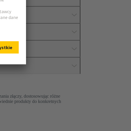
ania złączy, dostosowując różne
wiednie produkty do konkretnych