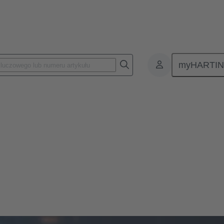
myHARTI
& Usługi
i komponentami. Umożliwiają one podłączenie urządzeń elektrycznych i
rojektu. Data Service oferuje szereg narzędzi i usług wspierających 