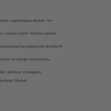
duktu i zapobiegania błędom. Oto
zy z rodziny Han®. Wybierz spośród
board-to-board za pomocą
har-modular®
.
ednich do danego zastosowania.
łnić określone wymagania.
apobiegać błędom.