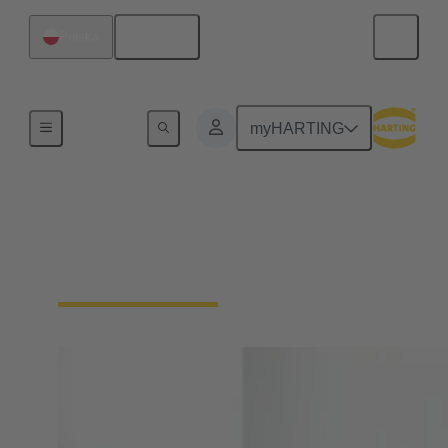
Polski
Polska
Strona główna
myHARTING
Potrzebujesz więcej
informacji?