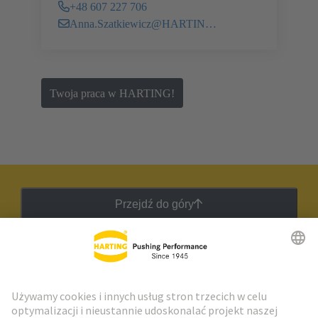
+48 607 227 706
Anna.Szatkiewicz@HARTING.com
Twoja praca w HARTING!
Przejdź do góry
Biuletyn HARTING