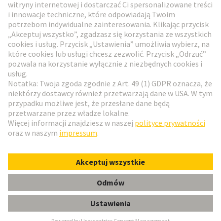
Przejdź do rejestracji
Social Media
Polski
Polska
© HARTING Technology Group
Ustawienia plików cookie
Wydawca
Polityka ochrony danych
Zasady użytkowania
Informacje dla klientów