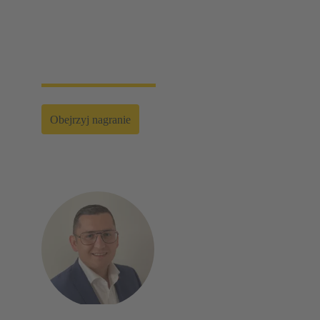
proste narzędzia do montażu i demontażu, ręczne i
półautomatyczne narzędzia ręczne, jak i w pełni
zautomatyzowane maszyny. Umożliwia to Państwu
niezawodną instalację i konserwację - dla uzyskania
optymalnych wyników w każdym zastosowaniu.
Obejrzyj nagranie