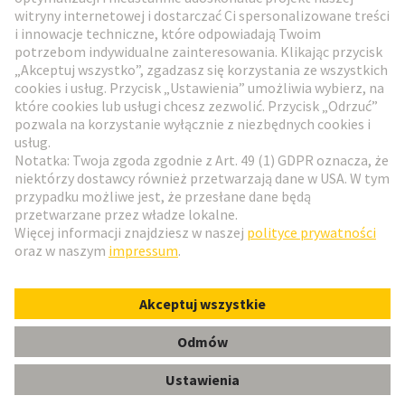
Przejdź do rejestracji
Social Media
Polski
Polska
© HARTING Technology Group
Ustawienia plików cookie
Wydawca
Polityka ochrony danych
Zasady użytkowania
Informacje dla klientów