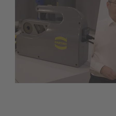
Web-seminaria | Narzędzia przyspieszające
konfigurację infrastruktury energetycznej
Portfolio narzędzi HARTING obejmuje zarówno