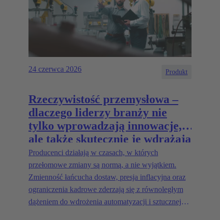
24 czerwca 2026
Produkt
Rzeczywistość przemysłowa –
dlaczego liderzy branży nie
tylko wprowadzają innowacje,
ale także skutecznie je wdrażają
Producenci działają w czasach, w których
przełomowe zmiany są normą, a nie wyjątkiem.
Zmienność łańcucha dostaw, presja inflacyjna oraz
ograniczenia kadrowe zderzają się z równoległym
dążeniem do wdrożenia automatyzacji i sztucznej
inteligencji w zakładach, które nigdy nie zostały