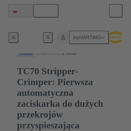
Polski
Polska
Informacje
myHARTING
31 marca 2025
2 minut
Produkt
TC70 Stripper-
Crimper: Pierwsza
automatyczna
zaciskarka do dużych
przekrojów
przyspieszająca