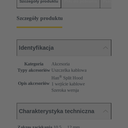
Szczegóły produktu
Pliki do pobrania
Pasujące pr
Szczegóły produktu
Identyfikacja
Kategoria
Akcesoria
Typy akcesoriów
Uszczelka kablowa
®
Han
Split Hood
Opis akcesoriów
1 wejście kablowe
Szeroka wersja
Charakterystyka techniczna
Zakres zaciskania
10,5 ... 12 mm