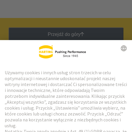
Przejdź do góry
Biuletyn HARTING
Przejdź do rejestracji
Social Media