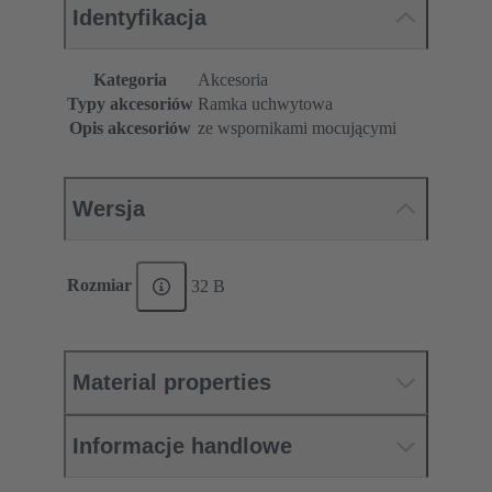
Identyfikacja
Kategoria
Akcesoria
Typy akcesoriów
Ramka uchwytowa
Opis akcesoriów
ze wspornikami mocującymi
Wersja
Rozmiar
32 B
Material properties
Informacje handlowe