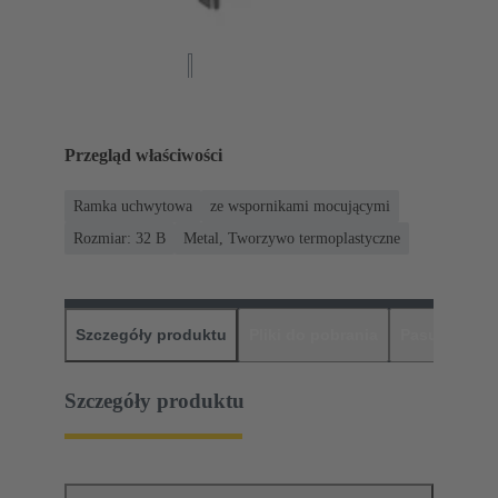
Przegląd właściwości
Ramka uchwytowa
ze wspornikami mocującymi
Rozmiar: 32 B
Metal, Tworzywo termoplastyczne
Szczegóły produktu
Pliki do pobrania
Pasujące pr
Szczegóły produktu