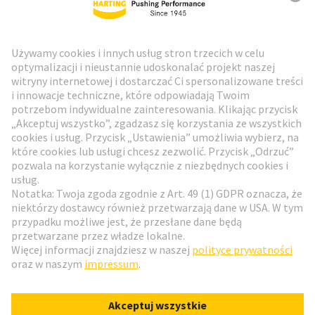
Biuletyn HARTING
Przejdź do rejestracji
Social Media
Polski
Polska