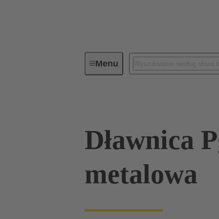
Menu
Złącza przemysłowe / Han®
Zł
Dławnica P
metalowa