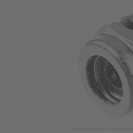
Zdjęcie służy wyłącznie do celów ilustracyjn