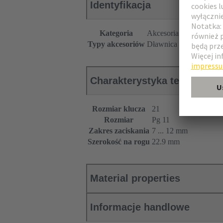
Identyfikacja
Kategoria
Akcesoria
Typy akcesoriów
Dławnica kablowa
Charakterystyka techniczna
Rozmiar klucza
21
Rozmiar
Pg 11
Zakres zaciskania
7 ... 12 mm
Szerokość na rogu
22.9 mm
Material properties
Informacje handlowe