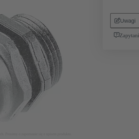
Uwagi
Zapytani
ych. Prosimy o zapoznanie się z opisem produktu.