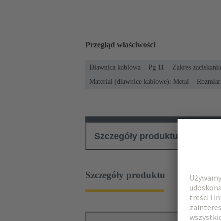
Przegląd właściwości
Dławnica kablowa
Pg 11
Zakres zaciskania
Materiał (dławnice kablowe): Metal
Rozmiar 
Szczegóły produktu
Pliki
Szczegóły produktu