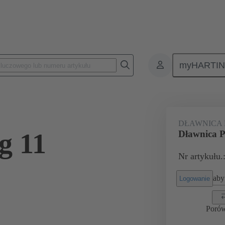
myHARTI
ącza prostokątne
Produkty
Akcesoria
Dławnice kablowe
DŁAWNICA
g 11
Dławnica P
Nr artykułu.
aby 
Logowanie
Poró