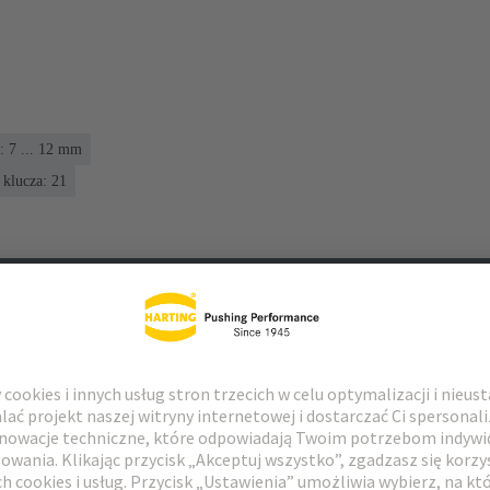
: 7 ... 12 mm
klucza: 21
 do pobrania
Pasujące produkty
Dystrybutorzy