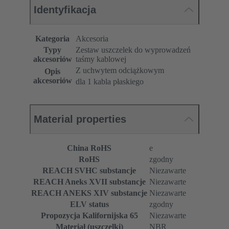
Identyfikacja
Kategoria
Akcesoria
Typy
Zestaw uszczelek do wyprowadzeń
akcesoriów
taśmy kablowej
Z uchwytem odciążkowym
Opis
akcesoriów
dla 1 kabla płaskiego
Material properties
China RoHS
e
RoHS
zgodny
REACH SVHC substancje
Niezawarte
REACH Aneks XVII substancje
Niezawarte
REACH ANEKS XIV substancje
Niezawarte
ELV status
zgodny
Propozycja Kalifornijska 65
Niezawarte
Materiał (uszczelki)
NBR