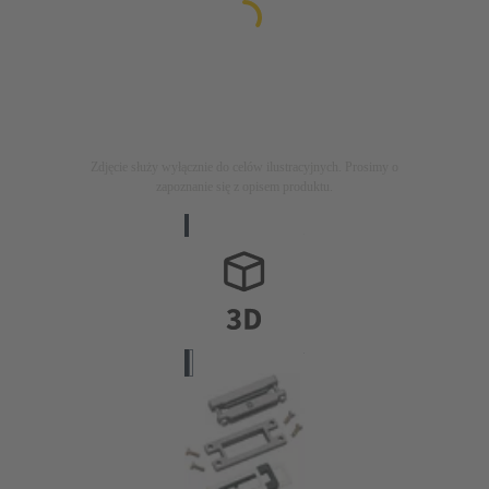
Zdjęcie służy wyłącznie do celów ilustracyjnych. Prosimy o
zapoznanie się z opisem produktu.