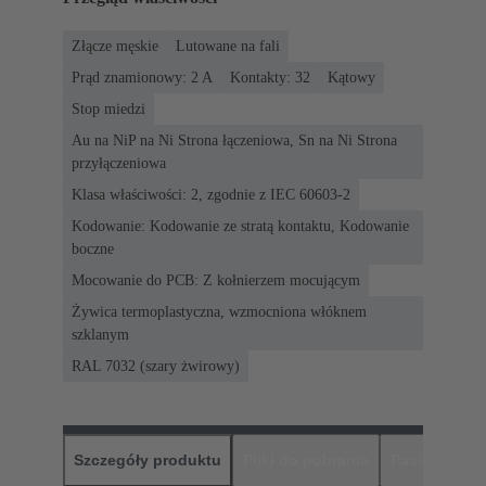
Złącze męskie
Lutowane na fali
Prąd znamionowy: ‌2 A
Kontakty: 32
Kątowy
Stop miedzi
Au na NiP na Ni Strona łączeniowa, Sn na Ni Strona
przyłączeniowa
Klasa właściwości: 2, zgodnie z IEC 60603-2
Kodowanie: Kodowanie ze stratą kontaktu, Kodowanie
boczne
Mocowanie do PCB: Z kołnierzem mocującym
Żywica termoplastyczna, wzmocniona włóknem
szklanym
RAL 7032 (szary żwirowy)
Szczegóły produktu
Pliki do pobrania
Pasujące pr