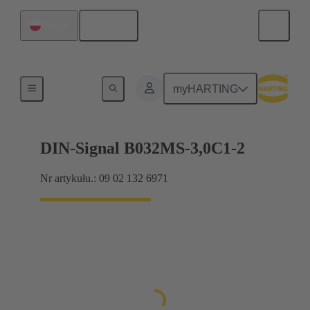
Polski
Polska
Połączenie między płytą-matką a płytą-córką
myHARTING
DIN-Signal B032MS-3,0C1-2
Nr artykułu.: 09 02 132 6971