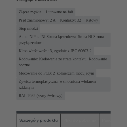
Złącze męskie
Lutowane na fali
Prąd znamionowy: ‌2 A
Kontakty: 32
Kątowy
Stop miedzi
Au na NiP na Ni Strona łączeniowa, Sn na Ni Strona
przyłączeniowa
Klasa właściwości: 3, zgodnie z IEC 60603-2
Kodowanie: Kodowanie ze stratą kontaktu, Kodowanie
boczne
Mocowanie do PCB: Z kołnierzem mocującym
Żywica termoplastyczna, wzmocniona włóknem
szklanym
RAL 7032 (szary żwirowy)
Szczegóły produktu
Pliki do pobrania
Pasujące pr