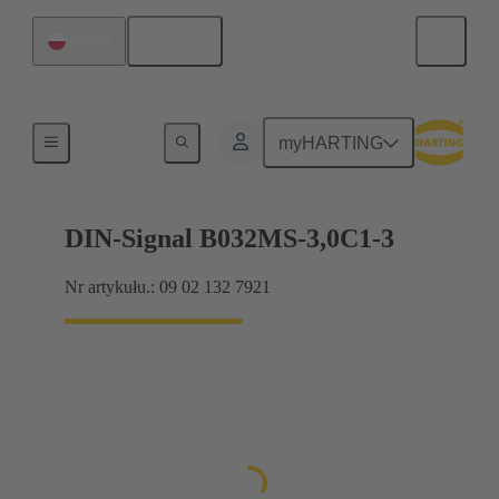
Polski
Polska
Połączenie między płytą-matką a płytą-córką
myHARTING
DIN-Signal B032MS-3,0C1-3
Nr artykułu.: 09 02 132 7921