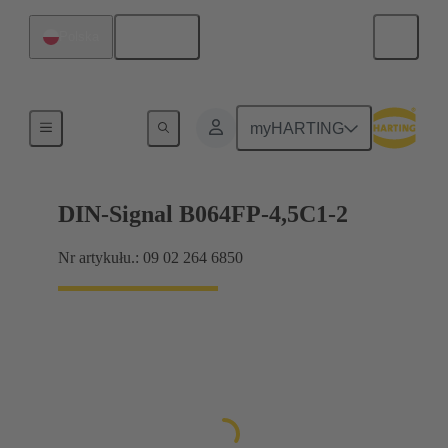
Polski
Polska
Połączenie między płytą-matką a płytą-córką
myHARTING
DIN-Signal B064FP-4,5C1-2
Nr artykułu.: 09 02 264 6850