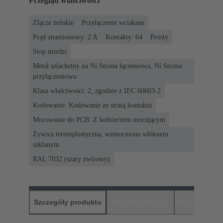
Przegląd właściwości
Złącze żeńskie
Przyłączenie wciskane
Prąd znamionowy: ‌2 A
Kontakty: 64
Prosty
Stop miedzi
Metal szlachetny na Ni Strona łączeniowa, Ni Strona
przyłączeniowa
Klasa właściwości: 2, zgodnie z IEC 60603-2
Kodowanie: Kodowanie ze stratą kontaktu
Mocowanie do PCB: Z kołnierzem mocującym
Żywica termoplastyczna, wzmocniona włóknem
szklanym
RAL 7032 (szary żwirowy)
Szczegóły produktu
Pliki do pobrania
Pasujące pr