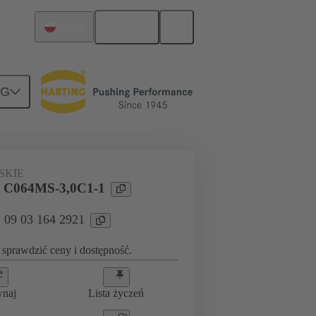
Polski
Polska
NG
atką a płytą-córką
09 03 164 2921
SKIE
l C064MS-3,0C1-1
: 09 03 164 2921
sprawdzić ceny i dostępność.
wnaj
Lista życzeń