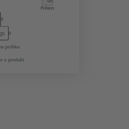
Pobierz
0
gs
0
na próbka
e o produkt