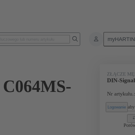
myHARTI
na PCB
Złącza płyta-płyta
Produkty
Połączenie między płytą-m
ZŁĄCZE MĘ
l C064MS-
DIN-Signa
Nr artykułu.
aby 
Logowanie
Poró