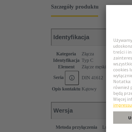
Szczegóły produktu
Identyfikacja
Kategoria
Złącza
Identyfikacja
Typ C
Element
Złącze męskie
Seria
DIN 41612
Opis kontaktu
Kątowy
Wersja
Metoda przyłączenia
Lutowane na fal