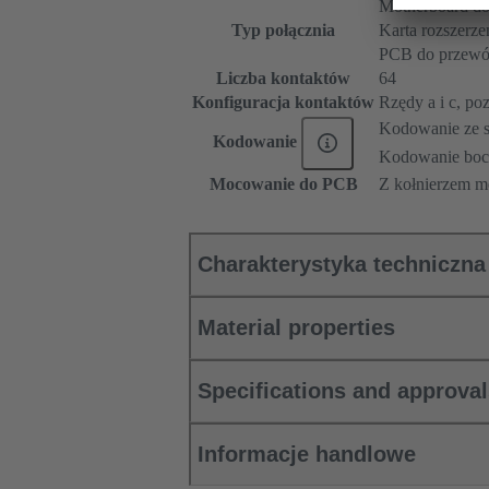
Motherboard do
Typ połącznia
Karta rozszerze
PCB do przew
Liczba kontaktów
64
Konfiguracja kontaktów
Rzędy a i c, pozy
Kodowanie ze st
Kodowanie
Kodowanie boc
Mocowanie do PCB
Z kołnierzem 
Charakterystyka techniczna
Material properties
Specifications and approva
Informacje handlowe