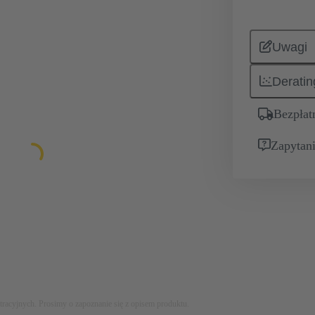
Uwagi
Deratin
Bezpłat
Zapytani
stracyjnych. Prosimy o zapoznanie się z opisem produktu.