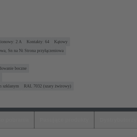
ionowy: ‌2 A
Kontakty: 64
Kątowy
owa, Sn na Ni Strona przyłączeniowa
odowanie boczne
m szklanym
RAL 7032 (szary żwirowy)
 do pobrania
Pasujące produkty
Dystrybutorzy