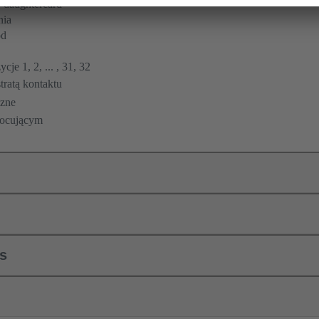
 daughtercard
nia
ód
cje 1, 2, ... , 31, 32
ratą kontaktu
zne
mocującym
ls