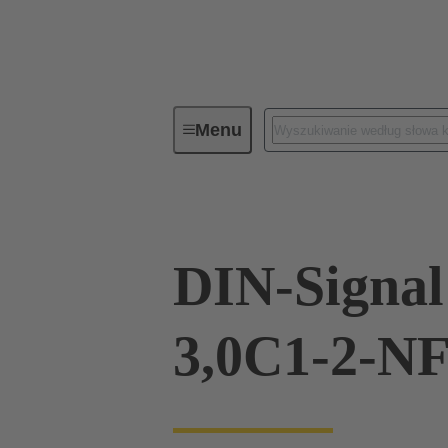
Menu
Elementy do połączeń
Złącza 
DIN-Signa
3,0C1-2-N