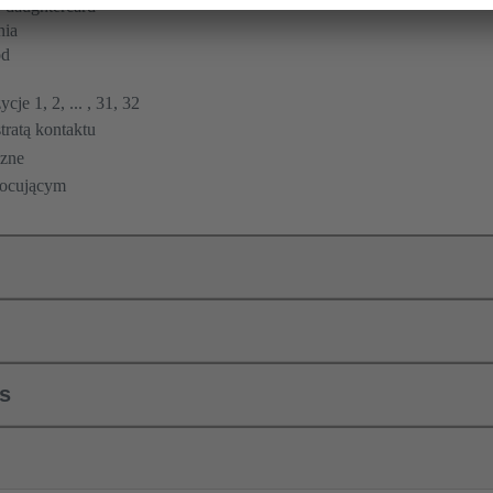
 daughtercard
nia
ód
cje 1, 2, ... , 31, 32
ratą kontaktu
zne
mocującym
ls