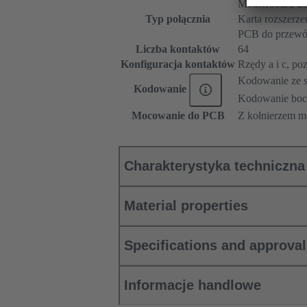
Motherboard do
Typ połącznia
Karta rozszerze
PCB do przew
Liczba kontaktów
64
Konfiguracja kontaktów
Rzędy a i c, pozy
Kodowanie ze st
Kodowanie
Kodowanie boc
Mocowanie do PCB
Z kołnierzem 
Charakterystyka techniczna
Material properties
Specifications and approva
Informacje handlowe