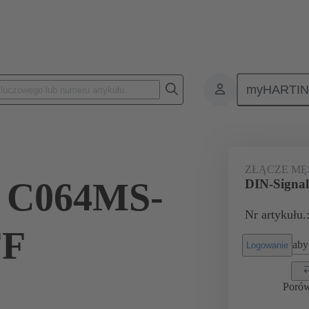
myHARTI
na PCB
Złącza płyta-płyta
Produkty
Połączenie między płytą-m
ZŁĄCZE MĘ
l C064MS-
DIN-Signa
Nr artykułu.
FF
aby 
Logowanie
Poró