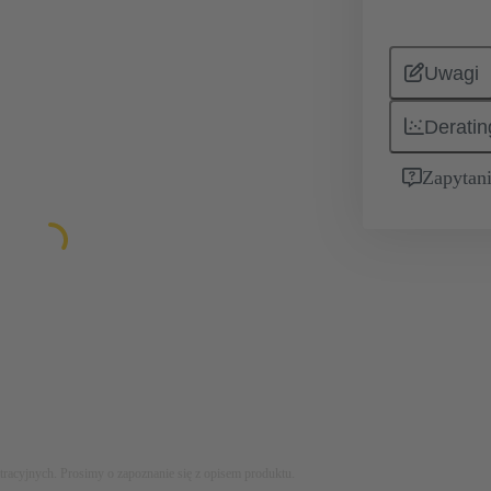
Uwagi
Deratin
Zapytani
stracyjnych. Prosimy o zapoznanie się z opisem produktu.