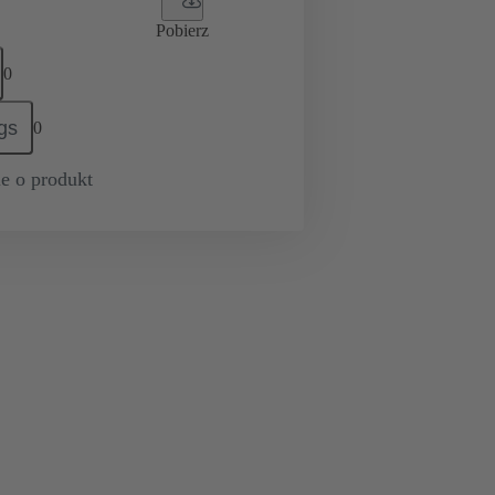
Pobierz
0
gs
0
e o produkt