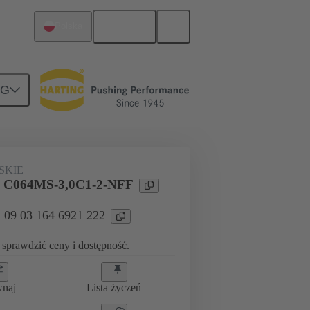
Polski
Polska
NG
atką a płytą-córką
09 03 164 6921 222
SKIE
l C064MS-3,0C1-2-NFF
: 09 03 164 6921 222
sprawdzić ceny i dostępność.
wnaj
Lista życzeń