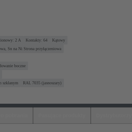
ionowy: ‌2 A
Kontakty: 64
Kątowy
owa, Sn na Ni Strona przyłączeniowa
odowanie boczne
m szklanym
RAL 7035 (jasnoszary)
 do pobrania
Pasujące produkty
Dystrybutorzy