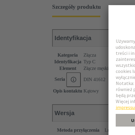
Szczegóły produktu
Identyfikacja
Kategoria
Złącza
Identyfikacja
Typ C
Element
Złącze męskie
Seria
DIN 41612
Opis kontaktu
Kątowy
Wersja
Metoda przyłączenia
Lutowane na fal