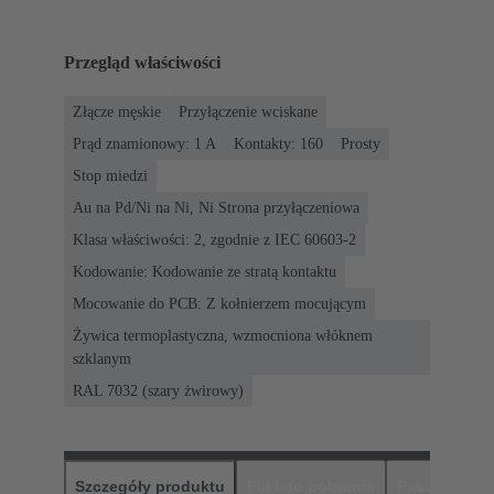
Przegląd właściwości
Złącze męskie
Przyłączenie wciskane
Prąd znamionowy: ‌1 A
Kontakty: 160
Prosty
Stop miedzi
Au na Pd/Ni na Ni, Ni Strona przyłączeniowa
Klasa właściwości: 2, zgodnie z IEC 60603-2
Kodowanie: Kodowanie ze stratą kontaktu
Mocowanie do PCB: Z kołnierzem mocującym
Żywica termoplastyczna, wzmocniona włóknem
szklanym
RAL 7032 (szary żwirowy)
Szczegóły produktu
Pliki do pobrania
Pasujące pr