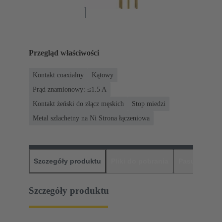
Przegląd właściwości
Kontakt coaxialny
Kątowy
Prąd znamionowy: ≤1.5 A
Kontakt żeński do złącz męskich
Stop miedzi
Metal szlachetny na Ni Strona łączeniowa
Szczegóły produktu
Pliki do pobrania
Pasujące pr
Szczegóły produktu