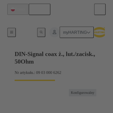
Polski
Polska
Połączenie między płytą-matką a płytą-córką
myHARTING
DIN-Signal coax ż., lut./zacisk.,
50Ohm
Nr artykułu.: 09 03 000 6262
Konfigurowalny