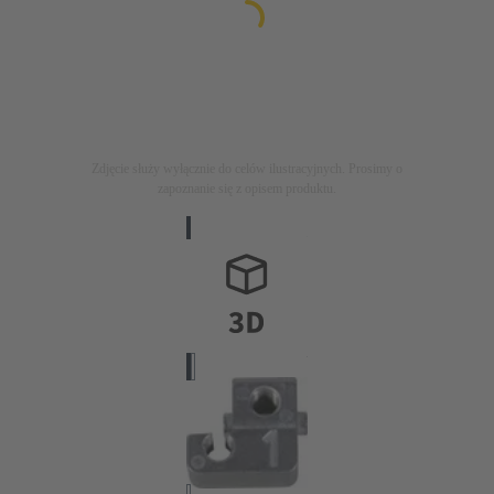
Zdjęcie służy wyłącznie do celów ilustracyjnych. Prosimy o
zapoznanie się z opisem produktu.