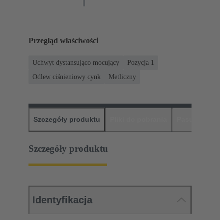
Przegląd właściwości
Uchwyt dystansująco mocujący
Pozycja 1
Odlew ciśnieniowy cynk
Metliczny
Szczegóły produktu
Pliki do pobrania
Pasujące pr
Szczegóły produktu
Identyfikacja