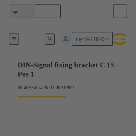
Polski
Polska
Połączenie między płytą-matką a płytą-córką
myHARTING
DIN-Signal fixing bracket C 15
Pos 1
Nr artykułu.: 09 03 000 9980