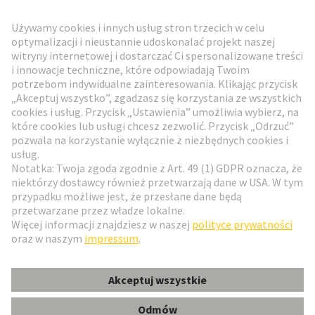
Biuletyn HARTING
Przejdź do rejestracji
Social Media
Polski
Polska
© HARTING Technology Group