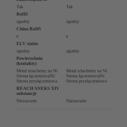
Tak
Tak
RoHS
zgodny
zgodny
China RoHS
e
e
ELV status
zgodny
zgodny
Powierzchnia
(kontakty)
Metal szlachetny na Ni
Metal szlachetny na Ni
Strona łączeniowa|Ni
Strona łączeniowa|Ni
Strona przyłączeniowa
Strona przyłączeniowa
REACH ANEKS XIV
substancje
Niezawarte
Niezawarte