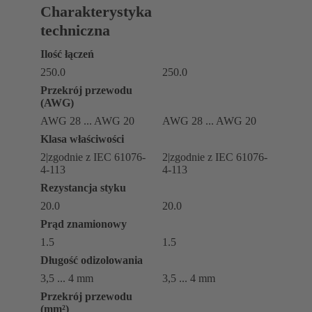
Charakterystyka
techniczna
Ilość łączeń
250.0
250.0
Przekrój przewodu
(AWG)
AWG 28 ... AWG 20
AWG 28 ... AWG 20
Klasa właściwości
2|zgodnie z IEC 61076-
2|zgodnie z IEC 61076-
4-113
4-113
Rezystancja styku
20.0
20.0
Prąd znamionowy
1.5
1.5
Długość odizolowania
3,5 ... 4 mm
3,5 ... 4 mm
Przekrój przewodu
(mm²)