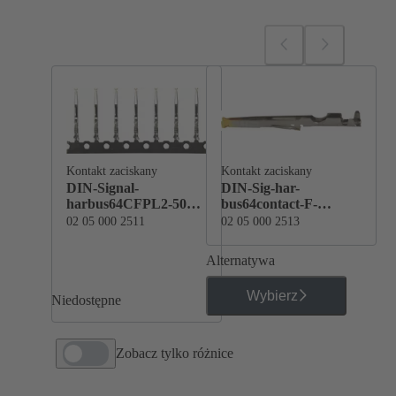
Kontakt zaciskany
Kontakt zaciskany
DIN-Signal-
DIN-Sig-har-
harbus64CFPL2-5000-
bus64contact-F-
reel
PL2single
02 05 000 2511
02 05 000 2513
Alternatywa
Wybierz
Niedostępne
Zobacz tylko różnice