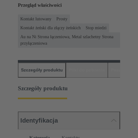
Przegląd właściwości
Kontakt lutowany
Prosty
Kontakt żeński dla złączy żeńskich
Stop miedzi
Au na Ni Strona łączeniowa, Metal szlachetny Strona
przyłączeniowa
Szczegóły produktu
Pliki do pobrania
Pasujące pr
Szczegóły produktu
Identyfikacja
Kategoria
Kontakty