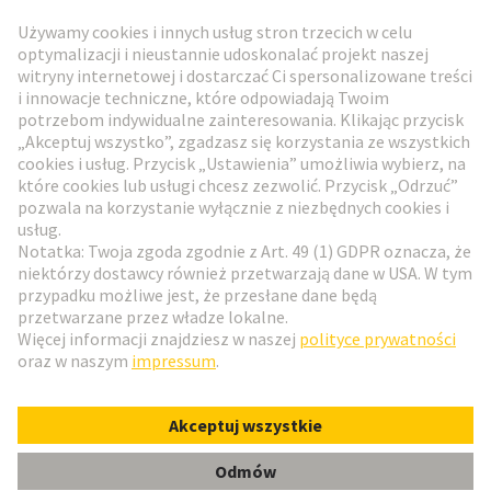
Przejdź do rejestracji
Social Media
Polski
Polska
© HARTING Technology Group
Ustawienia plików cookie
Wydawca
Polityka ochrony danych