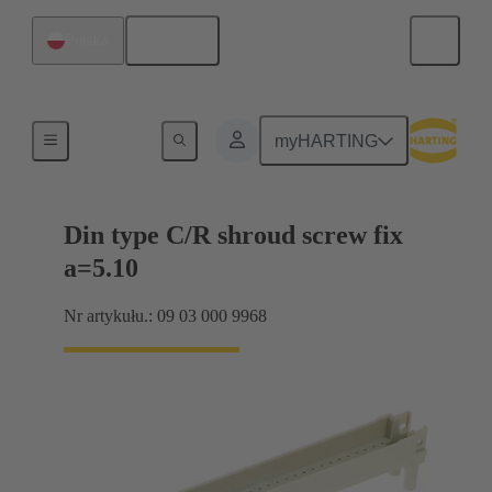
Polski
Polska
Połączenie między płytą-matką a płytą-córką
myHARTING
Din type C/R shroud screw fix
a=5.10
Nr artykułu.: 09 03 000 9968