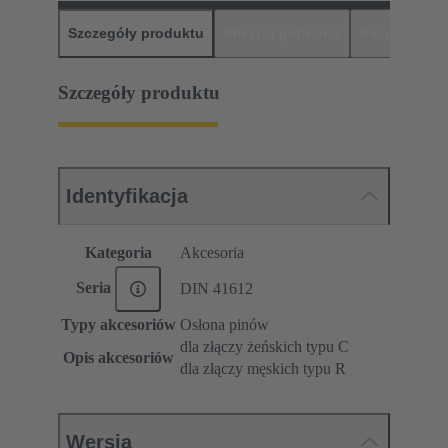
Szczegóły produktu
Pliki do pobrania
Pasujące pr
Szczegóły produktu
Identyfikacja
Kategoria
Akcesoria
Seria
DIN 41612
Typy akcesoriów
Osłona pinów
dla złączy żeńskich typu C
Opis akcesoriów
dla złączy męskich typu R
Wersja