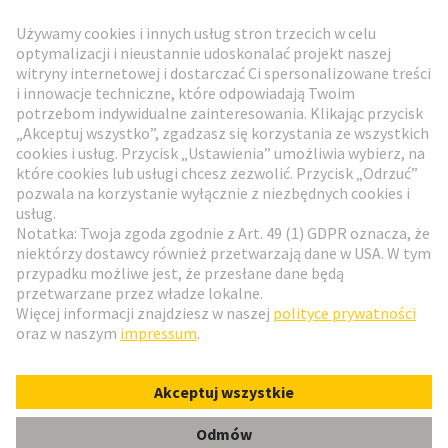
Przejdź do rejestracji
Social Media
Polski
Polska
© HARTING Technology Group
Ustawienia plików cookie
Wydawca
Polityka ochrony danych