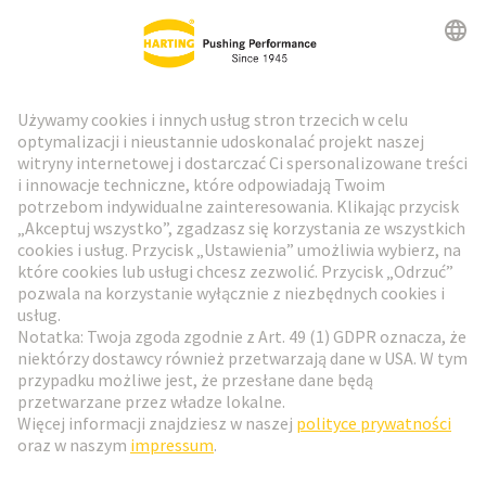
Biuletyn HARTING
Przejdź do rejestracji
Social Media
Polski
Polska