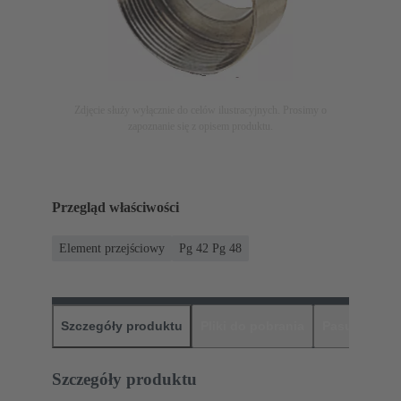
Zdjęcie służy wyłącznie do celów ilustracyjnych. Prosimy o
zapoznanie się z opisem produktu.
Przegląd właściwości
Element przejściowy
Pg 42 Pg 48
Szczegóły produktu
Pliki do pobrania
Pasujące pr
Szczegóły produktu