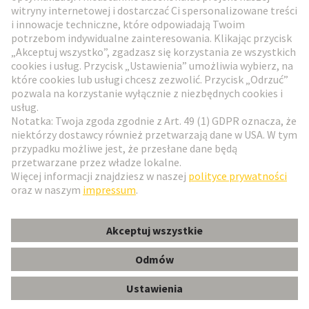
Przejdź do rejestracji
Social Media
Polski
Polska
© HARTING Technology Group
Ustawienia plików cookie
Wydawca
Polityka ochrony danych
Zasady użytkowania
Informacje dla klientów
HAR-PAK FUEHRUNGSBUCHSE