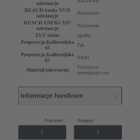
Niezawarte
substancje
REACH Aneks XVII
Niezawarte
substancje
REACH ANEKS XIV
Niezawarte
substancje
ELV status
zgodny
Propozycja Kalifornijska
Tak
65
Propozycja Kalifornijska
Nikiel
65
Tworzywo
Materiał (akcesoria)
termoplastyczne
Informacje handlowe
Poprzedni
Następny