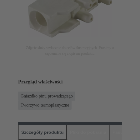
Zdjęcie służy wyłącznie do celów ilustracyjnych. Prosimy o
zapoznanie się z opisem produktu.
Przegląd właściwości
Gniazdko pinu prowadzącego
Tworzywo termoplastyczne
Szczegóły produktu
Pliki do pobrania
Pasujące pr