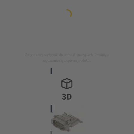
Zdjęcie służy wyłącznie do celów ilustracyjnych. Prosimy o
zapoznanie się z opisem produktu.