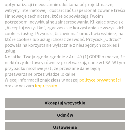
Przejdź do rejestracji
Social Media
Polski
Polska
© HARTING Technology Group
Ustawienia plików cookie
Wydawca
Polityka ochrony danych
Zasady użytkowania
Informacje dla klientów