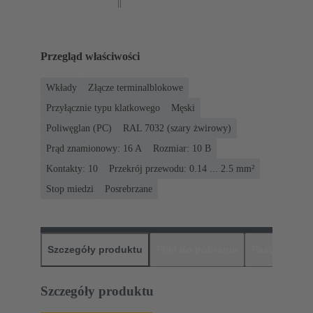
Przegląd właściwości
Wkłady
Złącze terminalblokowe
Przyłącznie typu klatkowego
Męski
Poliwęglan (PC)
RAL 7032 (szary żwirowy)
Prąd znamionowy: ‌16 A
Rozmiar: 10 B
Kontakty: 10
Przekrój przewodu: 0.14 ... 2.5 mm²
Stop miedzi
Posrebrzane
Szczegóły produktu
Pliki do pobrania
Pasujące pr
Szczegóły produktu