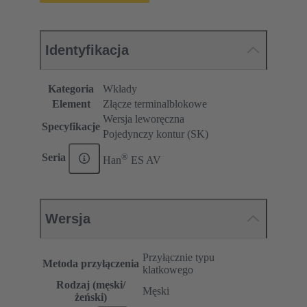
Identyfikacja
Kategoria
Wkłady
Element
Złącze terminalblokowe
Wersja leworęczna
Specyfikacje
Pojedynczy kontur (SK)
®
Seria
Han
ES AV
Wersja
Przyłącznie typu
Metoda przyłączenia
klatkowego
Rodzaj (męski/
Męski
żeński)