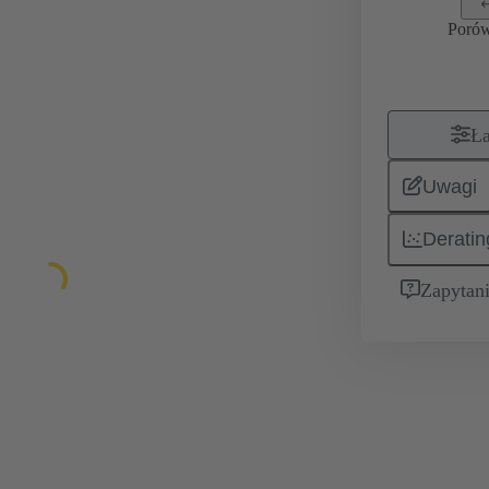
Poró
Ła
Uwagi
Deratin
Zapytani