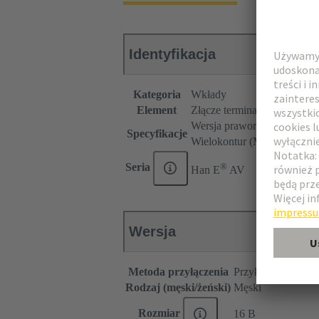
Identyfikacja
Kategoria
Wkłady
Element
Złącze terminalblokowe
Wersja praworęczna
Specyfikacje
Wielokontur (MK)
®
Seria
Han E
AV
Wersja
Metoda przyłączenia
Przyłączenie śrub
Rodzaj (męski/żeński)
Męski
Rozmiar
16 B