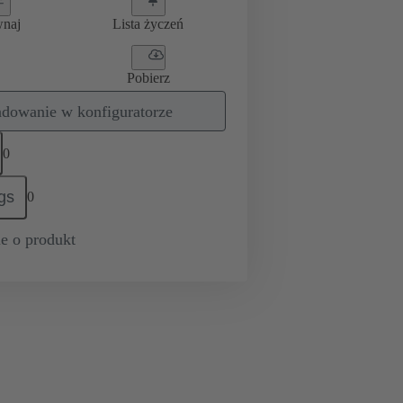
wnaj
Lista życzeń
Pobierz
dowanie w konfiguratorze
0
gs
0
e o produkt