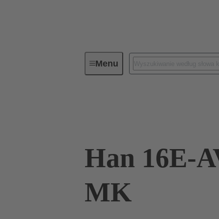
Menu
Złącza przemysłowe / Han®
Zł
09 33 016 4635
Han 16E-A
MK