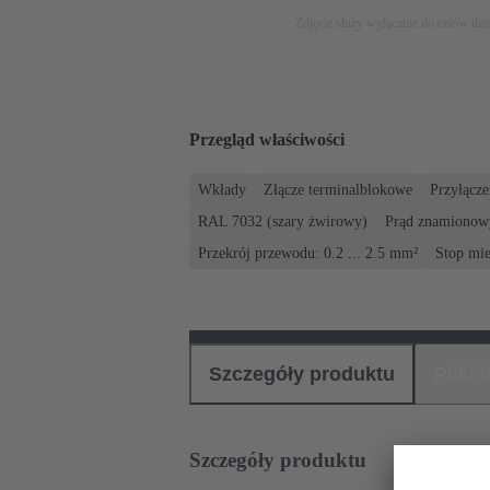
Zdjęcie służy wyłącznie do celów ilu
Przegląd właściwości
Wkłady
Złącze terminalblokowe
Przyłącze
RAL 7032 (szary żwirowy)
Prąd znamionowy
Przekrój przewodu: 0.2 ... 2.5 mm²
Stop mie
Szczegóły produktu
Pliki
Szczegóły produktu