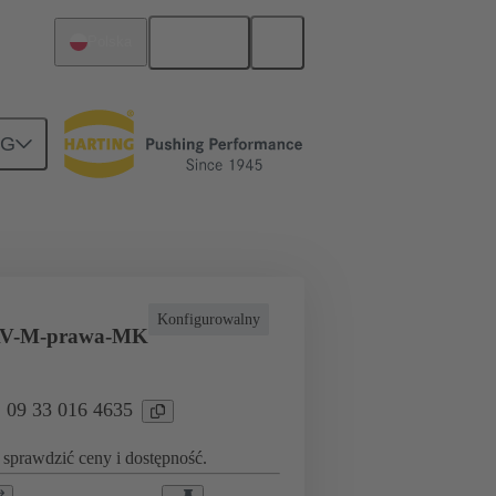
Polski
Polska
NG
a specjalne
Złącze terminalblokowe
Konfigurowalny
AV-M-prawa-MK
: 09 33 016 4635
sprawdzić ceny i dostępność.