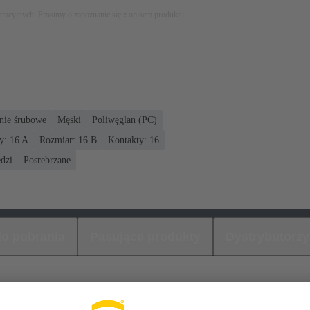
stracyjnych. Prosimy o zapoznanie się z opisem produktu.
nie śrubowe
Męski
Poliwęglan (PC)
: ‌16 A
Rozmiar: 16 B
Kontakty: 16
dzi
Posrebrzane
 do pobrania
Pasujące produkty
Dystrybutorzy