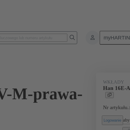
myHARTI
ącza prostokątne
Produkty
Wkłady monoblokowe
Zastosowani
WKŁADY
V-M-prawa-
Han 16E-
Nr artykułu.
aby 
Logowanie