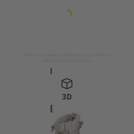
Zdjęcie służy wyłącznie do celów ilustracyjnych. Prosimy o
zapoznanie się z opisem produktu.