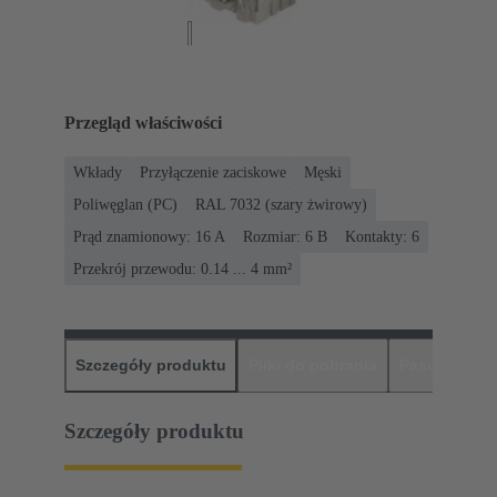
Przegląd właściwości
Wkłady
Przyłączenie zaciskowe
Męski
Poliwęglan (PC)
RAL 7032 (szary żwirowy)
Prąd znamionowy: ‌16 A
Rozmiar: 6 B
Kontakty: 6
Przekrój przewodu: 0.14 ... 4 mm²
Szczegóły produktu
Pliki do pobrania
Pasujące pr
Szczegóły produktu