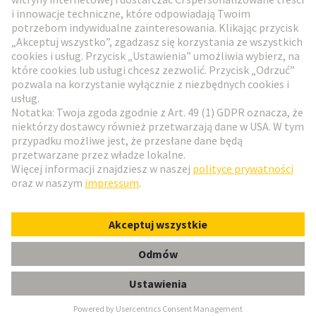
Przejdź do rejestracji
Social Media
Polski
Polska
© HARTING Technology Group
Ustawienia plików cookie
Wydawca
Polityka ochrony danych
Zasady użytkowania
Informacje dla klientów
Han 6 E-sti-c