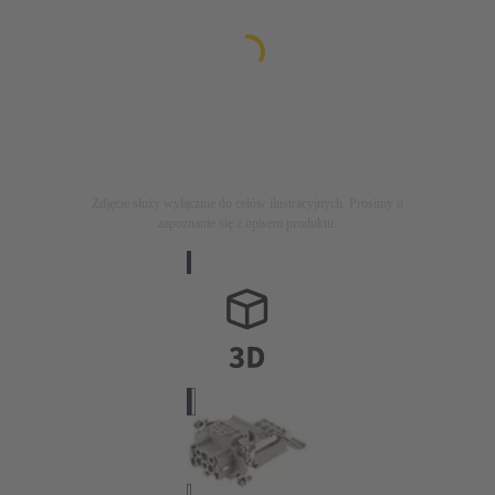
Zdjęcie służy wyłącznie do celów ilustracyjnych. Prosimy o
zapoznanie się z opisem produktu.