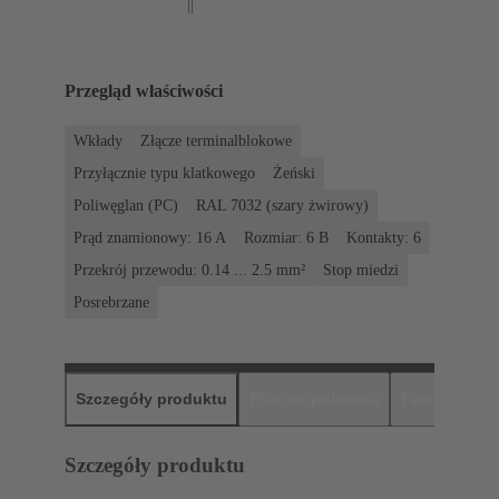
Przegląd właściwości
Wkłady
Złącze terminalblokowe
Przyłącznie typu klatkowego
Żeński
Poliwęglan (PC)
RAL 7032 (szary żwirowy)
Prąd znamionowy: ‌16 A
Rozmiar: 6 B
Kontakty: 6
Przekrój przewodu: 0.14 ... 2.5 mm²
Stop miedzi
Posrebrzane
Szczegóły produktu
Pliki do pobrania
Pasujące pr
Szczegóły produktu