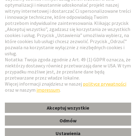
Przejdź do rejestracji
Social Media
Polski
Polska
© HARTING Technology Group
Ustawienia plików cookie
Wydawca
Polityka ochrony danych
Zasady użytkowania
Informacje dla klientów