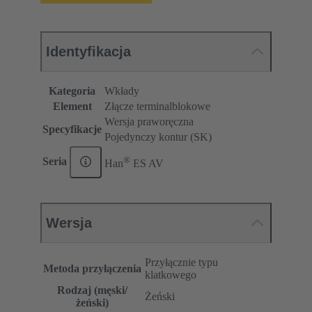
Identyfikacja
Kategoria
Wkłady
Element
Złącze terminalblokowe
Wersja praworęczna
Specyfikacje
Pojedynczy kontur (SK)
®
Seria
Han
ES AV
Wersja
Przyłącznie typu
Metoda przyłączenia
klatkowego
Rodzaj (męski/
Żeński
żeński)