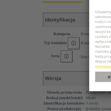
Identyfikacja
Kategoria
Kontakty
Typ kontaktu
Kontakt zaciskany
®
Seria
Han E
Wersja
Metoda przyłączenia
Przyłączenie z
Rodzaj (męski/żeński)
Męski
Identyfikacja kontaktów
3 rowki
Proces produkcyjny
Kontakty toczo