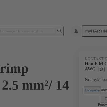
myHARTI
ącza prostokątne
Produkty
Kontakty
Elektryczne
09 33 
KONTAKT 
rimp
Han E M C
AWG
Nr artykułu.
 2.5 mm²/ 14
aby 
Logowanie
Poró