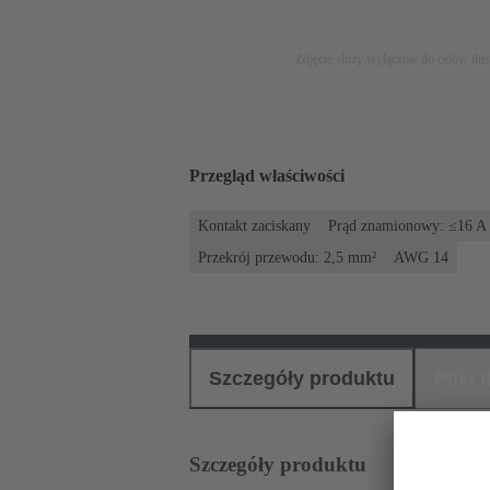
Zdjęcie służy wyłącznie do celów ilu
Przegląd właściwości
Kontakt zaciskany
Prąd znamionowy: ≤16 A
Przekrój przewodu: 2,5 mm²
AWG 14
Szczegóły produktu
Pliki
Szczegóły produktu