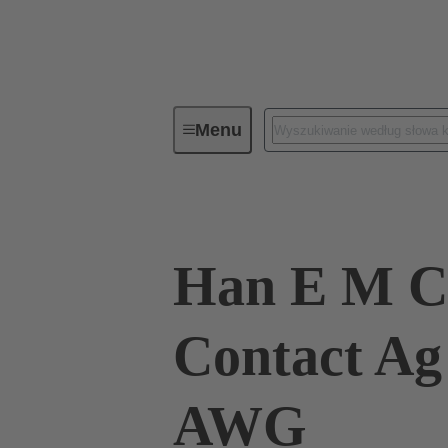
Menu
Złącza przemysłowe / Han®
Zł
Han E M C
Contact Ag
AWG