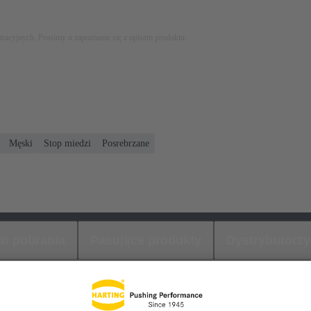
stracyjnych. Prosimy o zapoznanie się z opisem produktu.
Męski
Stop miedzi
Posrebrzane
 do pobrania
Pasujące produkty
Dystrybutorzy