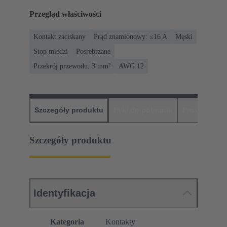
Przegląd właściwości
Kontakt zaciskany
Prąd znamionowy: ≤16 A
Męski
Stop miedzi
Posrebrzane
Przekrój przewodu: 3 mm²
AWG 12
Szczegóły produktu
Pliki do pobrania
Pasujące pr
Szczegóły produktu
Identyfikacja
Kategoria
Kontakty