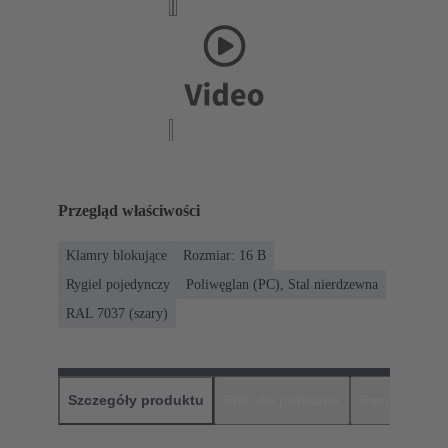
Przegląd właściwości
Klamry blokujące
Rozmiar: 16 B
Rygiel pojedynczy
Poliwęglan (PC), Stal nierdzewna
RAL 7037 (szary)
Szczegóły produktu
Pliki do pobrania
Pasujące pr