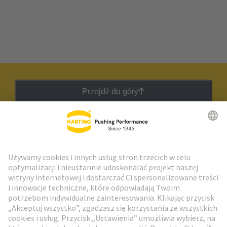
Przejdź do góry
Biuletyn HARTING
Przejdź do rejestracji
Social Media