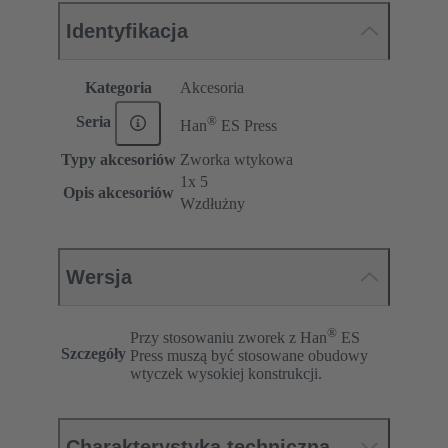
Identyfikacja
Kategoria
Akcesoria
®
Seria
Han
ES Press
Typy akcesoriów
Zworka wtykowa
1x 5
Opis akcesoriów
Wzdłużny
Wersja
®
Przy stosowaniu zworek z Han
ES
Szczegóły
Press muszą być stosowane obudowy
wtyczek wysokiej konstrukcji.
Charakterystyka techniczna