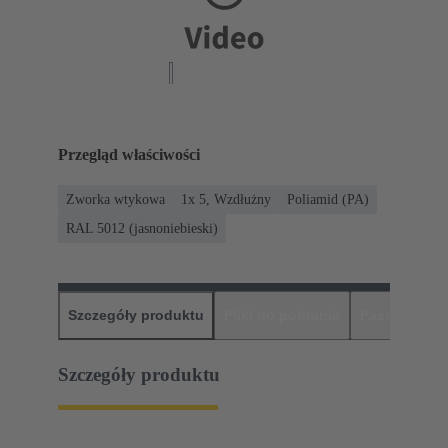
Przegląd właściwości
Zworka wtykowa
1x 5, Wzdłużny
Poliamid (PA)
RAL 5012 (jasnoniebieski)
Szczegóły produktu
Pliki do pobrania
Pasujące pr
Szczegóły produktu