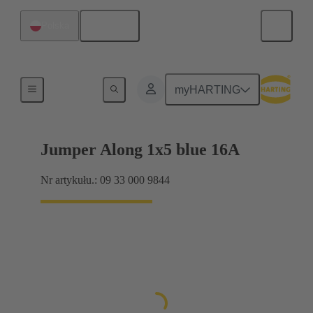
Polski
Polska
Han® ES Press zworki
myHARTING
Jumper Along 1x5 blue 16A
Nr artykułu.: 09 33 000 9844