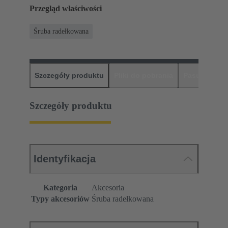
Przegląd właściwości
Śruba radełkowana
Szczegóły produktu
Pliki do pobrania
Pasujące pr
Szczegóły produktu
Identyfikacja
Kategoria
Akcesoria
Typy akcesoriów
Śruba radełkowana