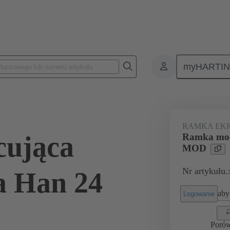
myHARTI
 5298
RAMKA EK
ująca
Ramka moc
MOD
Nr artykułu.
a Han 24
aby 
Logowanie
Poró