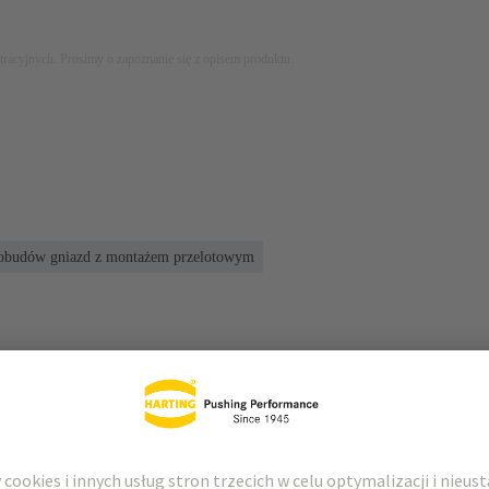
stracyjnych. Prosimy o zapoznanie się z opisem produktu.
a obudów gniazd z montażem przelotowym
 do pobrania
Pasujące produkty
Dystrybutorzy