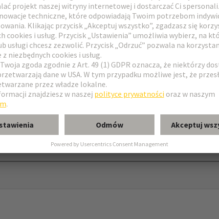
ysoka konstrukcja
ontażem przelotowym