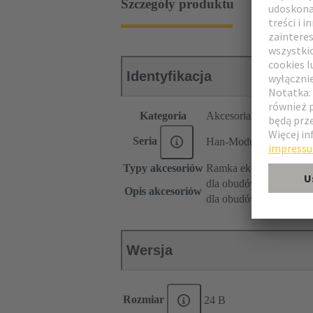
Szczegóły produktu
Identyfikacja
Kategoria
Akcesoria
Seria
Han-Modular®
Typy akcesoriów
Ramka ekranowana
dla obudów wtyczek, w
Opis akcesoriów
dla obudów gniazd z m
Wersja
Rozmiar
24 B