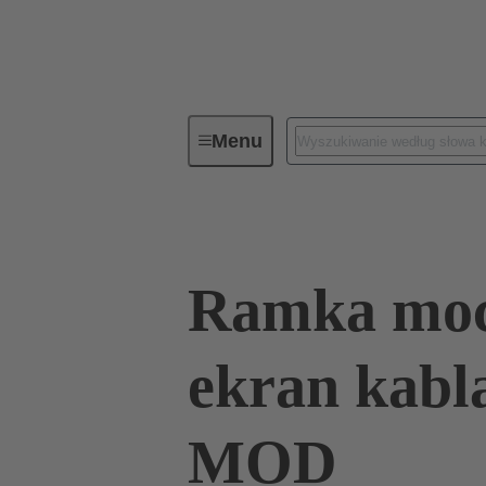
Menu
Seria
Produkty
09 00 000
Ramka moc
ekran kabl
MOD