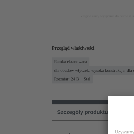
Zdjęcie służy wyłącznie do celów ilu
Przegląd właściwości
Ramka ekranowana
dla obudów wtyczek, wysoka konstrukcja, dl
Rozmiar: 24 B
Stal
Szczegóły produktu
Pliki