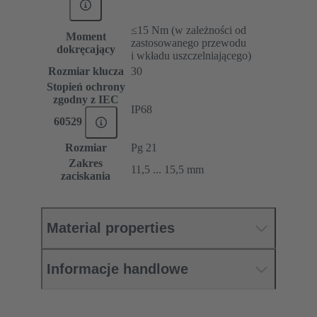
≤15 Nm (w zależności od
Moment
zastosowanego przewodu
dokręcający
i wkładu uszczelniającego)
Rozmiar klucza
30
Stopień ochrony
zgodny z IEC
IP68
60529
Rozmiar
Pg 21
Zakres
11,5 ... 15,5 mm
zaciskania
Material properties
Informacje handlowe