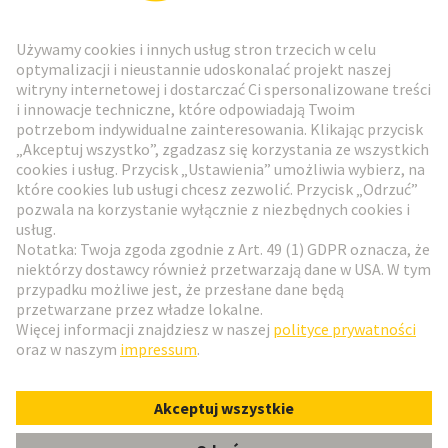
Biuletyn HARTING
Przejdź do rejestracji
Social Media
Polski
Polska
© HARTING Technology Group