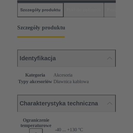
Szczegóły produktu
Pliki do pobrania
Pasujące pr
Szczegóły produktu
Identyfikacja
Kategoria
Akcesoria
Typy akcesoriów
Dławnica kablowa
Charakterystyka techniczna
Ograniczenie
temperaturowe
-40 ... +130 °C