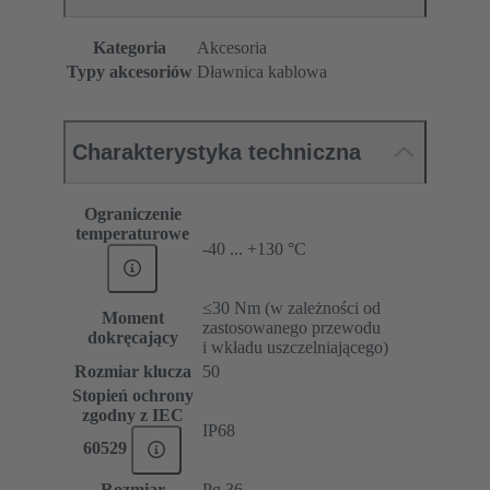
Kategoria
Akcesoria
Typy akcesoriów
Dławnica kablowa
Charakterystyka techniczna
Ograniczenie
temperaturowe
-40 ... +130 °C
≤30 Nm (w zależności od
Moment
zastosowanego przewodu
dokręcający
i wkładu uszczelniającego)
Rozmiar klucza
50
Stopień ochrony
zgodny z IEC
IP68
60529
Rozmiar
Pg 36