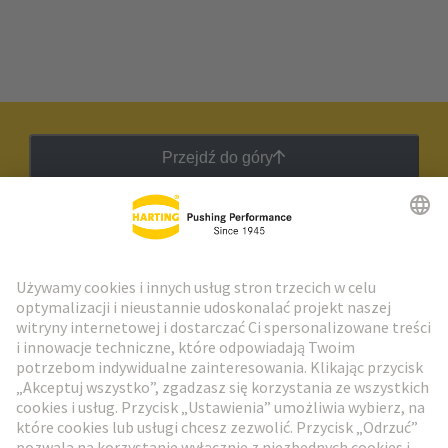
Przejdź do góry
Biuletyn HARTING
Przejdź do rejestracji
Social Media