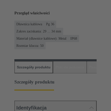
Przegląd właściwości
Dławnica kablowa
Pg 36
Zakres zaciskania: 29 ... 34 mm
Materiał (dławnice kablowe): Metal
IP68
Rozmiar klucza: 50
Szczegóły produktu
Pliki do pobrania
Pasujące pr
Szczegóły produktu
Identyfikacja