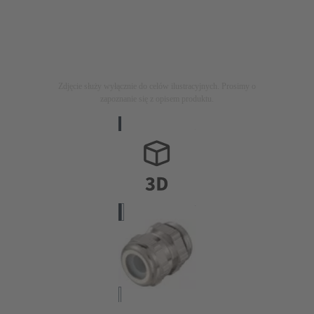
Zdjęcie służy wyłącznie do celów ilustracyjnych. Prosimy o
zapoznanie się z opisem produktu.