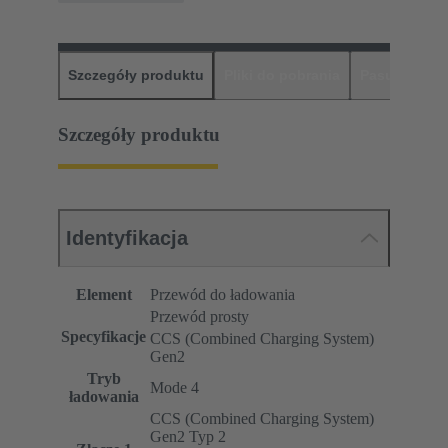
Szczegóły produktu
Pliki do pobrania
Pasujące pr
Szczegóły produktu
Identyfikacja
Element
Przewód do ładowania
Przewód prosty
Specyfikacje
CCS (Combined Charging System)
Gen2
Tryb
Mode 4
ładowania
CCS (Combined Charging System)
Gen2 Typ 2