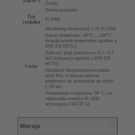
Złącze 1
Żeński
(Strona pojazdu)
Typ
Pt 1000
czujnika
Monitoring temperatury z 2x Pt 1000
Zakres temperatur: -40°C ... 180°C
(współczynnik temperatury zgodnie z
DIN EN 60751)
Zalecany prąd pomiarowy: 0,1 - 0,3
mA (tolerancja zgodnie z DIN EN
60751)
Cechy
Stabilność długoterminowa (maks.
dryft R0): w danym zakresie
temperatur nie przewiduje się dryftu
(>20 lat)
Temperatura wyłączenia: 90 °C, co
odpowiada wartości Pt 1000
wynoszącej 1347,07 Ω
Wersja