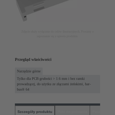
Zdjęcie służy wyłącznie do celów ilustracyjnych. Prosimy o
zapoznanie się z opisem produktu.
Przegląd właściwości
Narzędzie górne
Tylko dla PCB grubości > 1.6 mm i bez ramki
prowadzącej, do użytku ze złączami żeńskimi, har-
bus® 64
Szczegóły produktu
Pliki do pobrania
Pasujące pr