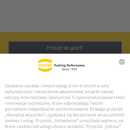
Przejdź do góry
Biuletyn HARTING
Przejdź do rejestracji
Social Media