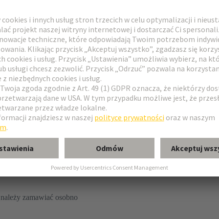
kowe
 należy zamawiać osobno