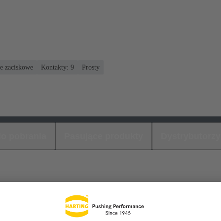
ie zaciskowe
Kontakty: 9
Prosty
 do pobrania
Pasujące produkty
Dystrybutorzy