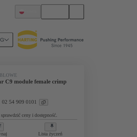
Polski
Polska
NG
ABLOWE
r C9 module female crimp
: 02 54 909 0101
sprawdzić ceny i dostępność.
wnaj
Lista życzeń