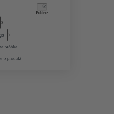
Pobierz
0
gs
0
na próbka
e o produkt