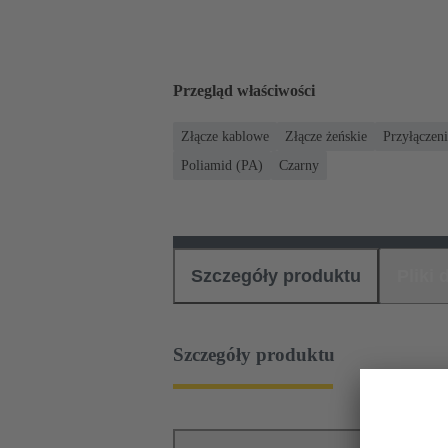
Przegląd właściwości
Złącze kablowe
Złącze żeńskie
Przyłączen
Poliamid (PA)
Czarny
Szczegóły produktu
Pliki
Szczegóły produktu