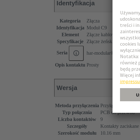
Identyfikacja
Kategoria
Złącza
Identyfikacja
Moduł C9
Element
Złącze kablowe
Specyfikacje
Złącze żeńskie
Seria
har-modular®
Opis kontaktu
Prosty
Wersja
Metoda przyłączenia
Przyłączenie zacis
Typ połącznia
PCB do przewód
Liczba kontaktów
9
Szczegóły
Kontakty zaciskane
Szerokość modułu
10.16 mm