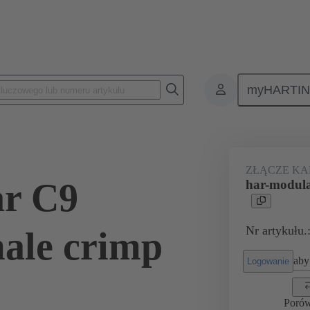
myHARTI
 0101
ZŁĄCZE K
ar C9
har-modula
Nr artykułu.
ale crimp
aby 
Logowanie
Poró