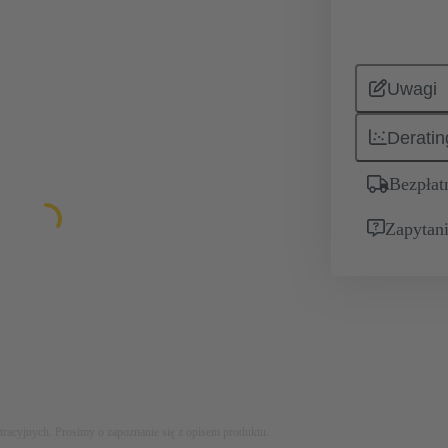
Uwagi
Deratin
Bezpłat
Zapytani
stracyjnych. Prosimy o zapoznanie się z opisem produktu.