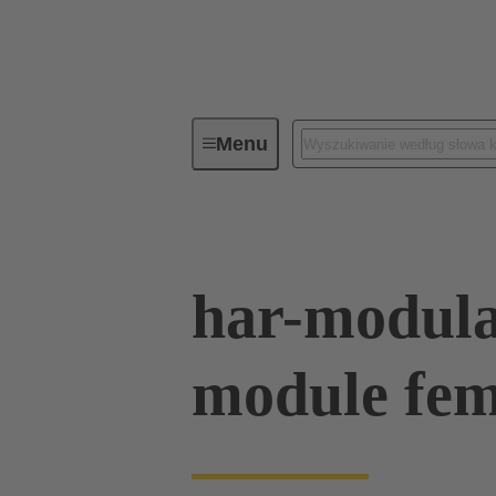
Menu
Seria
Produkty
02 54 909
har-modul
module fem