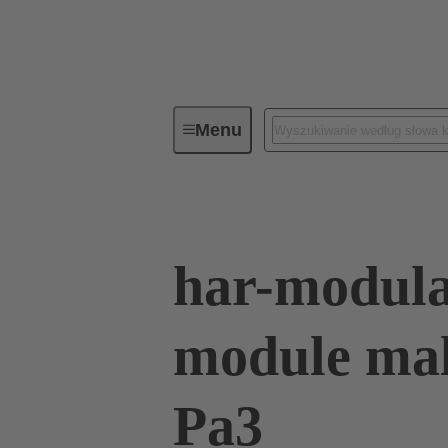
Menu
Elementy do połączeń
Złącza 
har-modula
module mal
Pa3