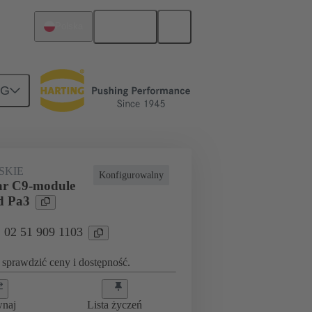
Polski
Polska
NG
atką a płytą-córką
02 51 909 1103
SKIE
Konfigurowalny
ar C9-module
d Pa3
: 02 51 909 1103
sprawdzić ceny i dostępność.
wnaj
Lista życzeń