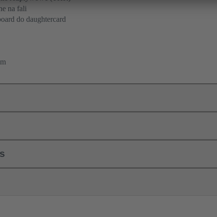
e na fali
oard do daughtercard
mm
ls