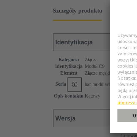
Szczegóły produktu
Identyfikacja
Kategoria
Złącza
Identyfikacja
Moduł C9
Element
Złącze męskie
Seria
har-modular®
Opis kontaktu
Kątowy
Wersja
Lutowa