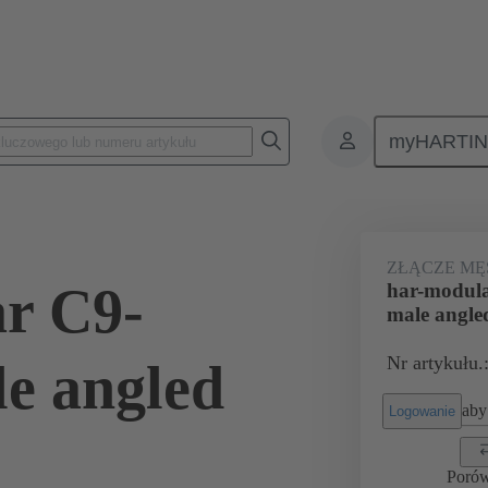
myHARTI
na PCB
Złącza płyta-płyta
Produkty
Połączenie między płytą-m
ZŁĄCZE MĘ
r C9-
har-modul
male angle
Nr artykułu.
e angled
aby 
Logowanie
Poró