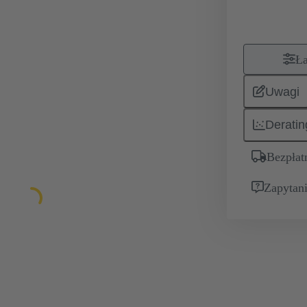
Ła
Uwagi
Deratin
Bezpłat
Zapytani