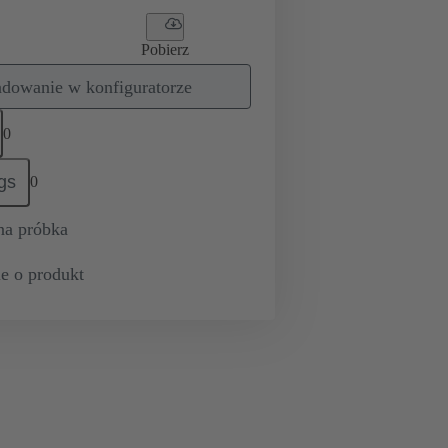
Pobierz
dowanie w konfiguratorze
0
gs
0
na próbka
e o produkt