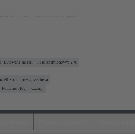
stracyjnych. Prosimy o zapoznanie się z opisem produktu.
, Lutowane na fali
Prąd znamionowy: ‌2 A
na Ni Strona przyłączeniowa
Poliamid (PA)
Czarny
 do pobrania
Pasujące produkty
Dystrybutorzy