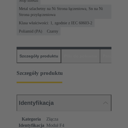
Stop miedzi
Metal szlachetny na Ni Strona łączeniowa, Sn na Ni
Strona przyłączeniowa
Klasa właściwości: 1, zgodnie z IEC 60603-2
Poliamid (PA)
Czarny
Szczegóły produktu
Pliki do pobrania
Pasujące pr
Szczegóły produktu
Identyfikacja
Kategoria
Złącza
Identyfikacja
Moduł F4