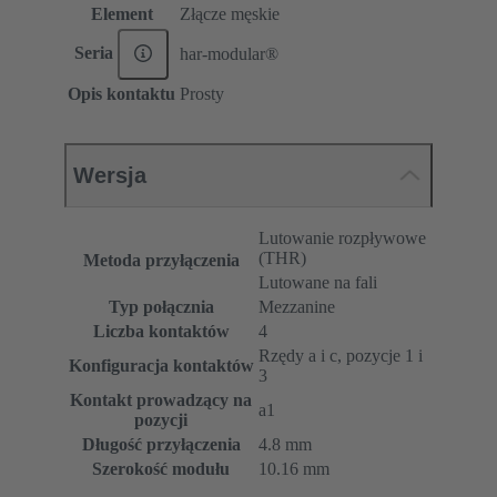
Element
Złącze męskie
Seria
har-modular®
Opis kontaktu
Prosty
Wersja
Lutowanie rozpływowe
(THR)
Metoda przyłączenia
Lutowane na fali
Typ połącznia
Mezzanine
Liczba kontaktów
4
Rzędy a i c, pozycje 1 i
Konfiguracja kontaktów
3
Kontakt prowadzący na
a1
pozycji
Długość przyłączenia
4.8 mm
Szerokość modułu
10.16 mm