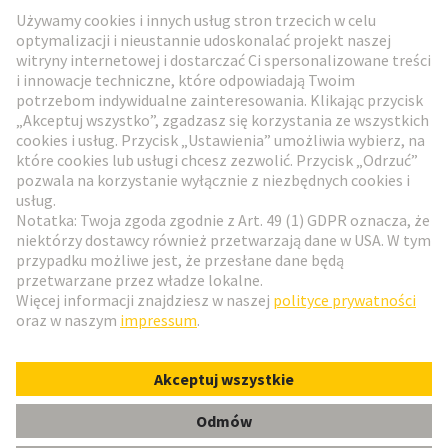
Przejdź do rejestracji
Social Media
Polski
Polska
© HARTING Technology Group
Ustawienia plików cookie
Wydawca
Polityka ochrony danych