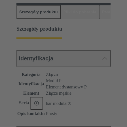
Szczegóły produktu
Pliki do pobrania
Pasujące pr
Szczegóły produktu
Identyfikacja
Kategoria
Złącza
Moduł P
Identyfikacja
Element dystansowy P
Element
Złącze męskie
Seria
har-modular®
Opis kontaktu
Prosty