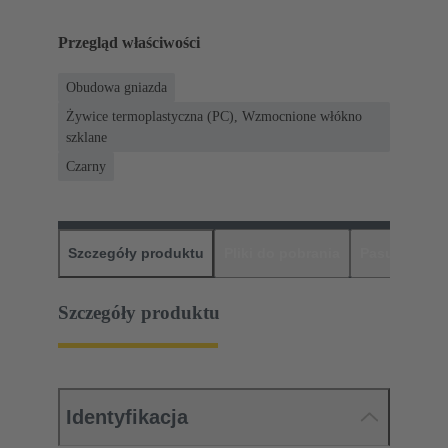
Przegląd właściwości
Obudowa gniazda
Żywice termoplastyczna (PC), Wzmocnione włókno
szklane
Czarny
Szczegóły produktu
Pliki do pobrania
Pasujące pr
Szczegóły produktu
Identyfikacja