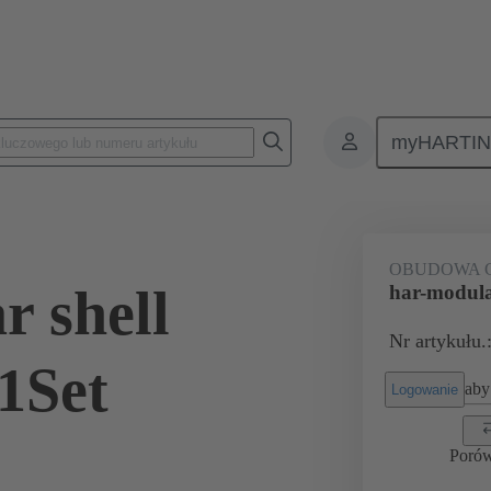
myHARTI
 2040 200
OBUDOWA 
r shell
har-modula
Nr artykułu.
1Set
aby 
Logowanie
Poró