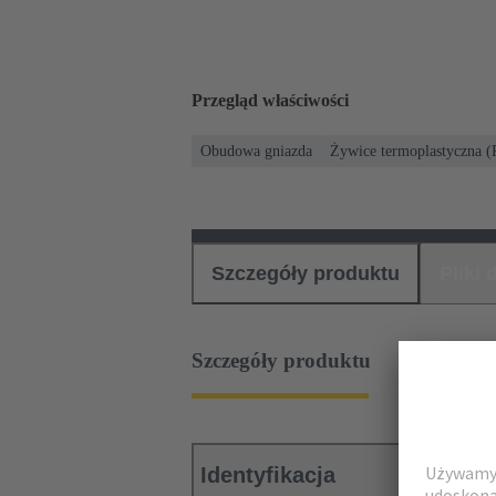
Przegląd właściwości
Obudowa gniazda
Żywice termoplastyczna 
Szczegóły produktu
Pliki
Szczegóły produktu
Identyfikacja