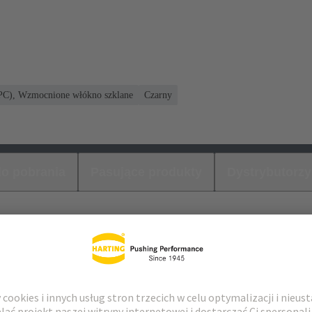
(PC), Wzmocnione włókno szklane
Czarny
 do pobrania
Pasujące produkty
Dystrybutorzy