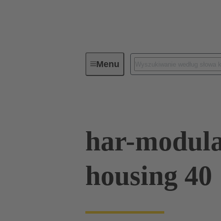
Menu
Seria
Produkty
02 09 500
har-modula
housing 40 