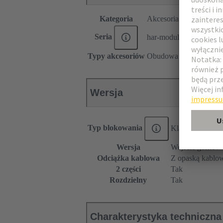
Kategoria
Akcesoria
Seria
har-modular®
Typy akcesoriów
Obudowa gniazda
Wersja
Typ blokowania
Klamra zatrzas
Wersja
Wejście górne /
Odciążka kablowa
Z opaską kablo
2 części
Tak
Rozdzielny
Tak
Charakterystyka techniczna