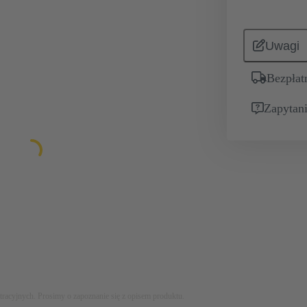
Uwagi
Bezpłat
Zapytani
stracyjnych. Prosimy o zapoznanie się z opisem produktu.