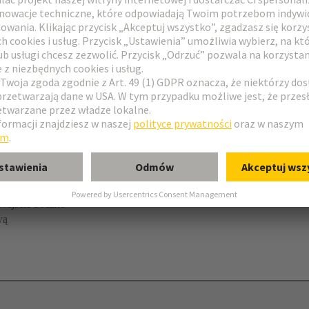
kowa
 Wejście boczne
wą