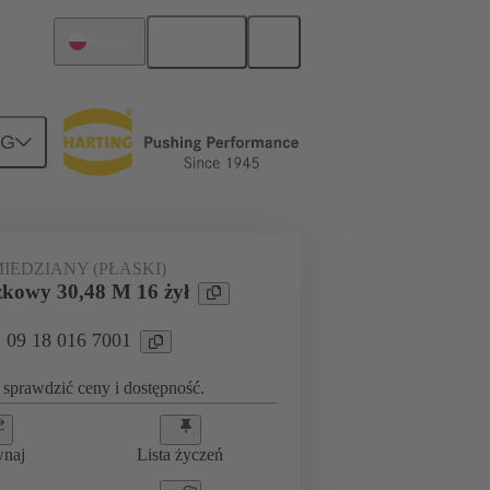
Polski
Polska
NG
taśmowe płaskie
09 18 016 7001
IEDZIANY (PŁASKI)
żkowy 30,48 M 16 żył
: 09 18 016 7001
sprawdzić ceny i dostępność.
wnaj
Lista życzeń