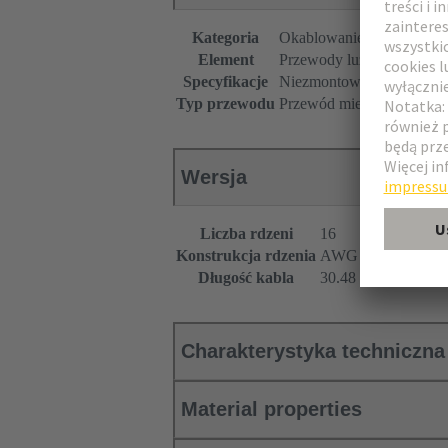
Kategoria
Okablowanie systemowe
Element
Przewody luzem
Specyfikacje
Niezmontowane
Typ przewodu
Przewód miedziany (płask
Wersja
Liczba rdzeni
16
Konstrukcja rdzenia
AWG 28/7
Długość kabla
30.48 m
Charakterystyka techniczna
Material properties