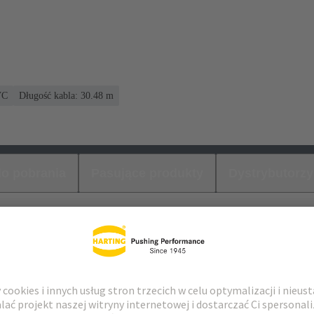
VC
Długość kabla: 30.48 m
 do pobrania
Pasujące produkty
Dystrybutorzy