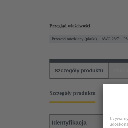
Przegląd właściwości
Przewód miedziany (płaski)
AWG 28/7
P
Szczegóły produktu
Pliki
Szczegóły produktu
Identyfikacja