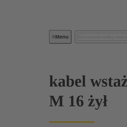
Menu
Wiązki kablowe i przewody luzem
kabel wsta
M 16 żył