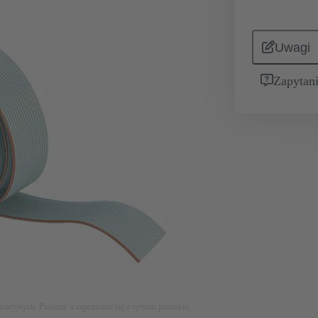
Uwagi
Zapytani
stracyjnych. Prosimy o zapoznanie się z opisem produktu.