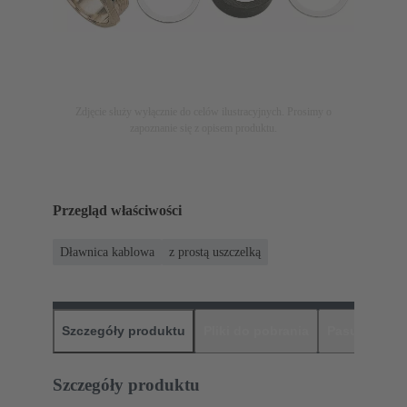
Zdjęcie służy wyłącznie do celów ilustracyjnych. Prosimy o
zapoznanie się z opisem produktu.
Przegląd właściwości
Dławnica kablowa
z prostą uszczelką
Szczegóły produktu
Pliki do pobrania
Pasujące pr
Szczegóły produktu