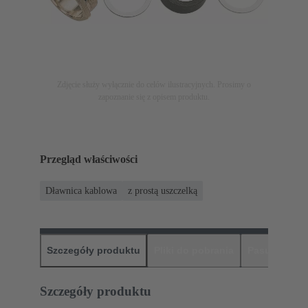
Zdjęcie służy wyłącznie do celów ilustracyjnych. Prosimy o
zapoznanie się z opisem produktu.
Przegląd właściwości
Dławnica kablowa
z prostą uszczelką
Szczegóły produktu
Pliki do pobrania
Pasujące pr
Szczegóły produktu