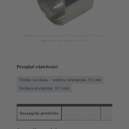
Zdjęcie służy wyłącznie do celów ilustracyjnych. Prosimy o
zapoznanie się z opisem produktu.
Przegląd właściwości
Tulejka zaciskana
średnica wewnętrzna: 9.5 mm
Średnica zewnętrzna: ‌10.5 mm
Szczegóły produktu
Pliki do pobrania
Pasujące pr