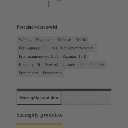
Przegląd właściwości
Wkłady
Przyłączenie śrubowe
Żeński
Poliwęglan (PC)
RAL 7032 (szary żwirowy)
Prąd znamionowy: ‌16 A
Rozmiar: 16 B
Kontakty: 16
Przekrój przewodu: 0.75 ... 2.5 mm²
Stop miedzi
Posrebrzane
Szczegóły produktu
Pliki do pobrania
Pasujące pr
Szczegóły produktu