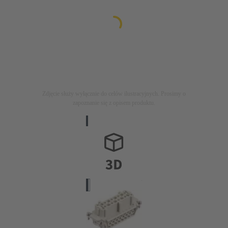
Zdjęcie służy wyłącznie do celów ilustracyjnych. Prosimy o
zapoznanie się z opisem produktu.