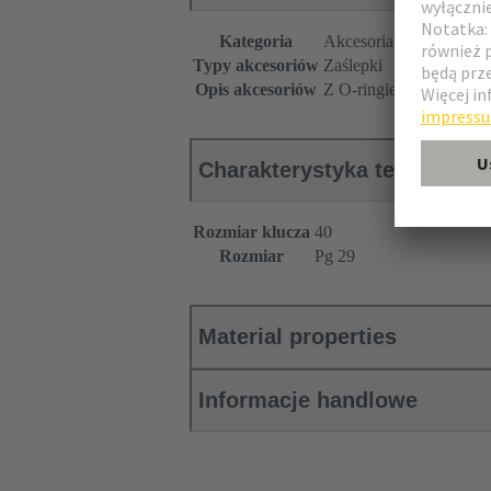
Kategoria
Akcesoria
Typy akcesoriów
Zaślepki
Opis akcesoriów
Z O-ringiem
Charakterystyka techniczna
Rozmiar klucza
40
Rozmiar
Pg 29
Material properties
Informacje handlowe