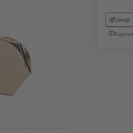
Uwagi
Zapytani
ych. Prosimy o zapoznanie się z opisem produktu.