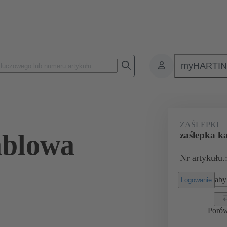
myHARTI
ącza prostokątne
Produkty
Akcesoria
Dławnice kablowe
ZAŚLEPKI
ablowa
zaślepka 
Nr artykułu.
aby 
Logowanie
Poró