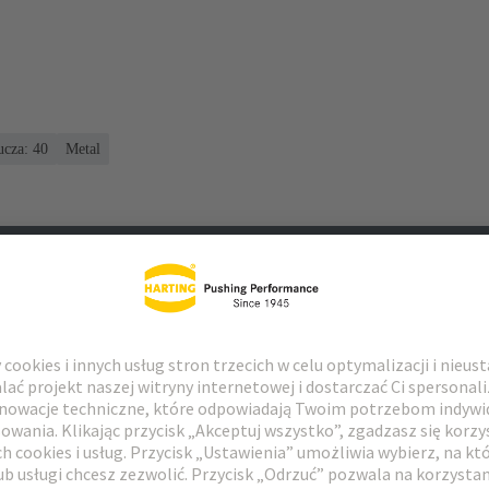
ucza: 40
Metal
 do pobrania
Pasujące produkty
Dystrybutorzy