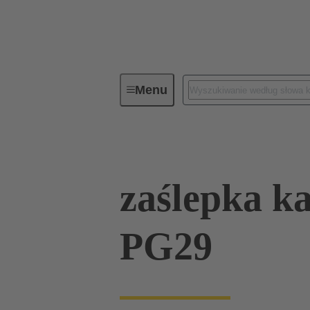
Menu
Złącza przemysłowe / Han®
Zł
zaślepka k
PG29