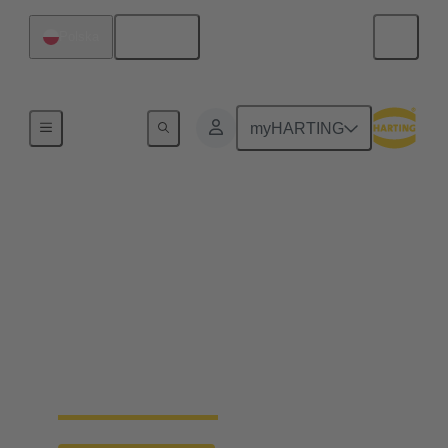
Polski
Polska
Strona główna
myHARTING
Seria seminariów
internetowych na temat
kolejnictwa 2024
W ramach tej serii HARTING przedstawi koncepcje
systemowe dla najważniejszych trendów w branży
kolejowej.