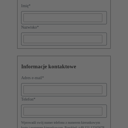
Imię
*
Nazwisko
*
Informacje kontaktowe
Adres e-mail
*
Telefon
*
Wprowadź swój numer telefonu z numerem kierunkowym
kraju i numerem kierunkowym. Przykład: +49 151 12345678