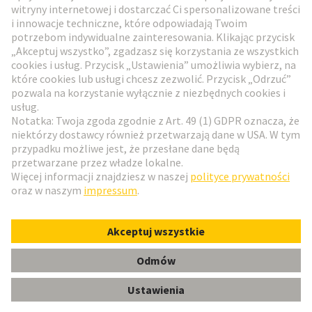
Przejdź do rejestracji
Social Media
Polski
Polska
© HARTING Technology Group
Ustawienia plików cookie
Wydawca
Polityka ochrony danych
Zasady użytkowania
Informacje dla klientów