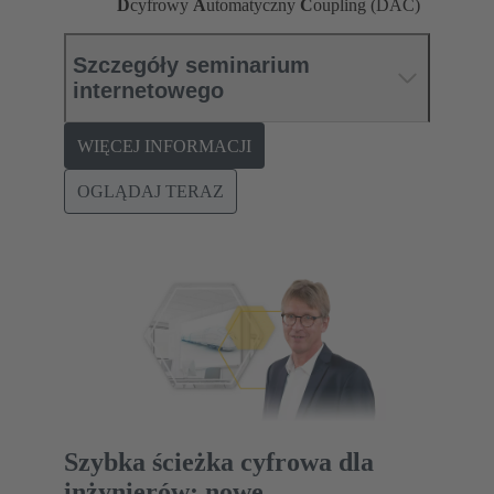
D
cyfrowy
A
utomatyczny
C
oupling (DAC)
Szczegóły seminarium
internetowego
WIĘCEJ INFORMACJI
OGLĄDAJ TERAZ
Szybka ścieżka cyfrowa dla
inżynierów: nowe