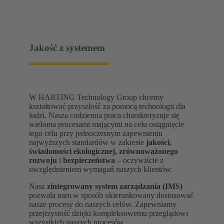
Jakość z systemem
W HARTING Technology Group chcemy
kształtować przyszłość za pomocą technologii dla
ludzi. Nasza codzienna praca charakteryzuje się
wieloma procesami mającymi na celu osiągnięcie
tego celu przy jednoczesnym zapewnieniu
najwyższych standardów w zakresie
jakości,
świadomości ekologicznej, zrównoważonego
rozwoju
i
bezpieczeństwa
– oczywiście z
uwzględnieniem wymagań naszych klientów.
Nasz
zintegrowany system zarządzania (IMS)
pozwala nam w sposób ukierunkowany dostosować
nasze procesy do naszych celów. Zapewniamy
przejrzystość dzięki kompleksowemu przeglądowi
wszystkich naszych procesów.