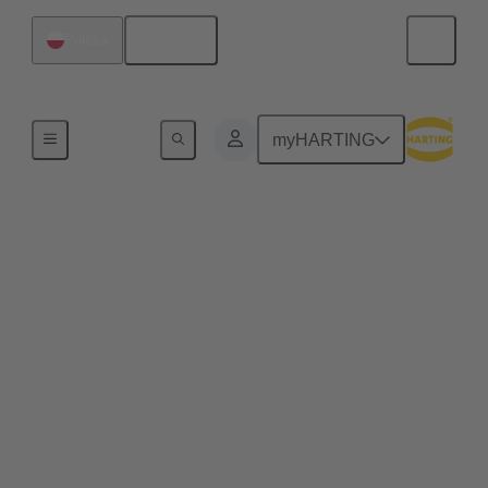
Polski
Polska
Strona główna
myHARTING
Nasz zintegrowany
system zarządzania
(IMS)
Nasz zintegrowany system zarządzania (IMS) łączy
zarządzanie jakością, środowiskiem i
bezpieczeństwem w przejrzystych i
certyfikowanych ramach, gwarantując
identyfikowalne procesy i wymierne wyniki.