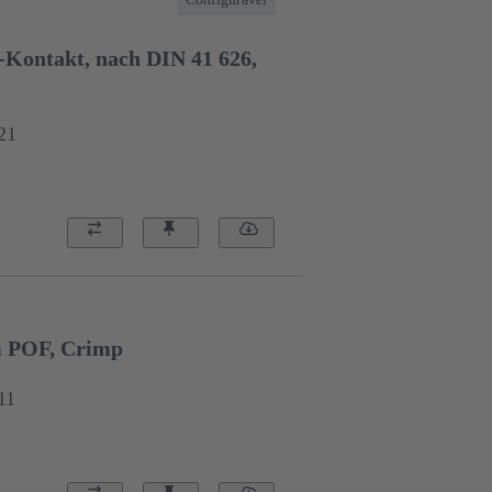
-Kontakt, nach DIN 41 626,
21
m POF, Crimp
11