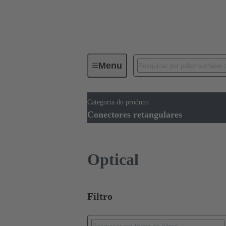
Menu
Categoria do produto:
Conectores industriais / Han®
Conectores retangulares
Optical
Filtro