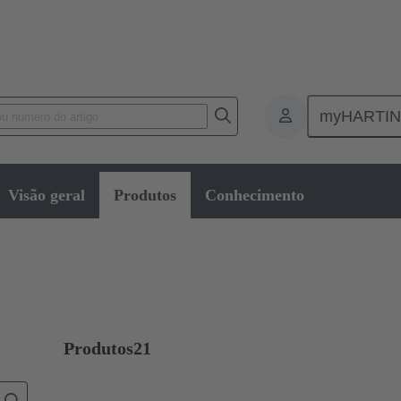
myHARTI
Conectores retangulares
Produtos
Contatos
Optical
Visão geral
Produtos
Conhecimento
Produtos
21