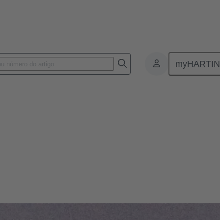
myHARTI
o: nossa tecnologia modular de conectividade de dispositivos pode ate