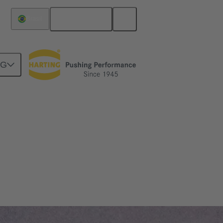
Português
Brasil
NG
nder às demandas mais difíceis e é