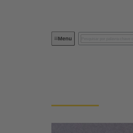
Menu
Device connectivity
Device connectivity
Menor, mais rápida e robusta ao mesmo temp
absolutamente confiável.