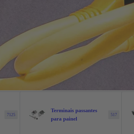
Terminais passantes
7125
517
para painel